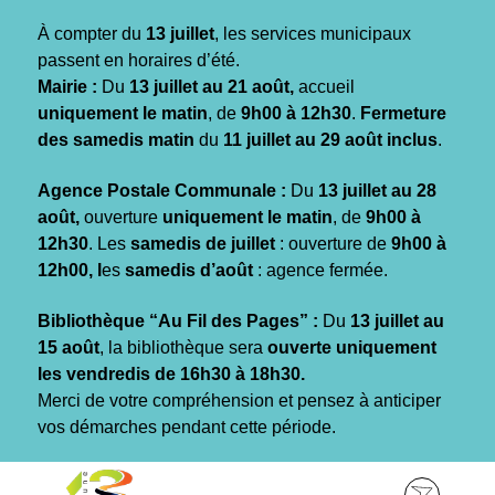
Gestion des traceurs
À compter du
13 juillet
, les services municipaux
passent en horaires d’été.
Mairie :
Du
13 juillet au 21 août,
accueil
uniquement le matin
, de
9h00 à 12h30
.
Fermeture
des samedis matin
du
11 juillet au 29 août inclus
.
Agence Postale Communale :
Du
13 juillet au 28
août,
ouverture
uniquement le matin
, de
9h00 à
12h30
. Les
samedis de juillet
: ouverture de
9h00 à
12h00, l
es
samedis d’août
: agence fermée.
Bibliothèque “Au Fil des Pages” :
Du
13 juillet au
15 août
, la bibliothèque sera
ouverte uniquement
les vendredis de 16h30 à 18h30.
Merci de votre compréhension et pensez à anticiper
vos démarches pendant cette période.
Aller
Aller
Aller