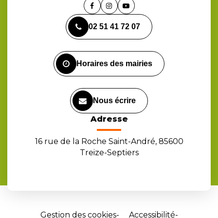
Lien
Lien
Lien
vers
vers
vers
02 51 41 72 07
le
le
la
compte
compte
chaîne
Facebook
Instagram
Youtube
Horaires des mairies
Nous écrire
Adresse
16 rue de la Roche Saint-André, 85600
Treize-Septiers
Gestion des cookies
Accessibilité