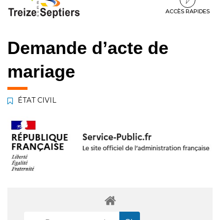
à
au
au
la
contenu
pied
ACCÈS RAPIDES
navigation
de
page
Demande d’acte de
mariage
ÉTAT CIVIL