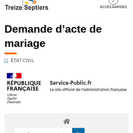
à
au
au
la
contenu
pied
ACCÈS RAPIDES
navigation
de
page
Demande d’acte de
mariage
ÉTAT CIVIL