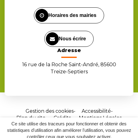
Facebook
Instagram
Youtube
Horaires des mairies
Nous écrire
Adresse
16 rue de la Roche Saint-André, 85600
Treize-Septiers
Gestion des cookies
Accessibilité
Plan du site
Crédits
Mentions Légales
Ce site utilise des traceurs pour fonctionner et obtenir des
Site
statistiques d'utilisation afin améliorer l'utilisation, vous pouvez
réalisé
contrôler ceux que vous souhaitez activer.