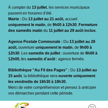
Gestion des traceurs
À compter du
13 juillet
, les services municipaux
passent en horaires d’été.
Mairie :
Du
13 juillet au 21 août,
accueil
uniquement le matin
, de
9h00 à 12h30
.
Fermeture
des samedis matin
du
11 juillet au 29 août inclus
.
Agence Postale Communale :
Du
13 juillet au 28
août,
ouverture
uniquement le matin
, de
9h00 à
12h30
. Les
samedis de juillet
: ouverture de
9h00 à
12h00, l
es
samedis d’août
: agence fermée.
Bibliothèque “Au Fil des Pages” :
Du
13 juillet au
15 août
, la bibliothèque sera
ouverte uniquement
les vendredis de 16h30 à 18h30.
Merci de votre compréhension et pensez à anticiper
vos démarches pendant cette période.
Aller
Aller
Aller