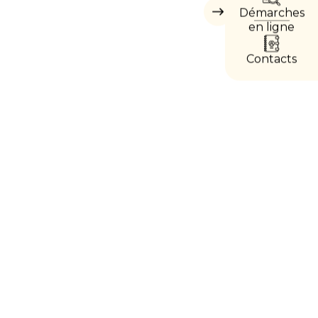
Démarches
Masquer
les
en ligne
accès
directs
Contacts