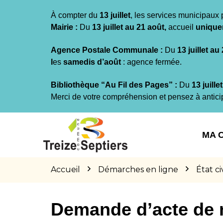
Gestion des traceurs
À compter du
13 juillet
, les services municipaux 
Mairie :
Du
13 juillet au 21 août,
accueil
unique
Agence Postale Communale :
Du
13 juillet au
l
es
samedis d’août
: agence fermée.
Bibliothèque “Au Fil des Pages” :
Du
13 juille
Merci de votre compréhension et pensez à antici
Aller
Aller
Aller
à
au
au
MA 
la
contenu
pied
navigation
de
page
Accueil
Démarches en ligne
État civ
Demande d’acte de 