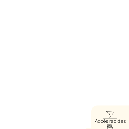
ACC
Accès rapides
DIRE