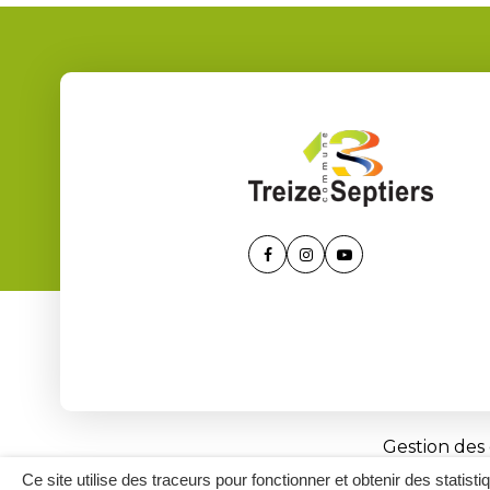
Lien
Lien
Lien
vers
vers
vers
le
le
la
compte
compte
chaîne
Facebook
Instagram
Youtube
Gestion des
Ce site utilise des traceurs pour fonctionner et obtenir des statisti