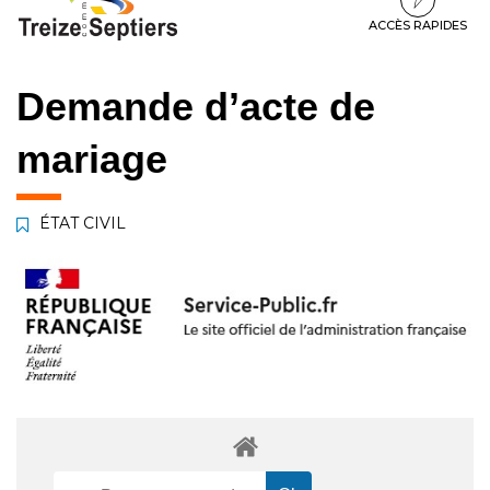
à
au
au
la
contenu
pied
ACCÈS RAPIDES
navigation
de
page
Demande d’acte de
mariage
ÉTAT CIVIL