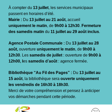
Gestion des traceurs
À compter du
13 juillet
, les services municipaux
passent en horaires d’été.
Mairie :
Du
13 juillet au 21 août,
accueil
uniquement le matin
, de
9h00 à 12h30
.
Fermeture
des samedis matin
du
11 juillet au 29 août inclus
.
Agence Postale Communale :
Du
13 juillet au 28
août,
ouverture
uniquement le matin
, de
9h00 à
12h30
. Les
samedis de juillet
: ouverture de
9h00 à
12h00, l
es
samedis d’août
: agence fermée.
Bibliothèque “Au Fil des Pages” :
Du
13 juillet au
15 août
, la bibliothèque sera
ouverte uniquement
les vendredis de 16h30 à 18h30.
Merci de votre compréhension et pensez à anticiper
vos démarches pendant cette période.
Aller
Aller
Aller