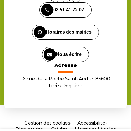
vers
vers
vers
02 51 41 72 07
le
le
la
compte
compte
chaîne
Facebook
Instagram
Youtube
Horaires des mairies
Nous écrire
Adresse
16 rue de la Roche Saint-André, 85600
Treize-Septiers
Gestion des cookies
Accessibilité
Plan du site
Crédits
Mentions Légales