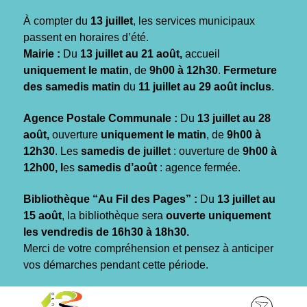
Gestion des traceurs
À compter du
13 juillet
, les services municipaux
passent en horaires d’été.
Mairie :
Du
13 juillet au 21 août,
accueil
uniquement le matin
, de
9h00 à 12h30
.
Fermeture
des samedis matin
du
11 juillet au 29 août inclus
.
Agence Postale Communale :
Du
13 juillet au 28
août,
ouverture
uniquement le matin
, de
9h00 à
12h30
. Les
samedis de juillet
: ouverture de
9h00 à
12h00, l
es
samedis d’août
: agence fermée.
Bibliothèque “Au Fil des Pages” :
Du
13 juillet au
15 août
, la bibliothèque sera
ouverte uniquement
les vendredis de 16h30 à 18h30.
Merci de votre compréhension et pensez à anticiper
vos démarches pendant cette période.
Aller
Aller
Aller