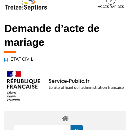
à
au
au
la
contenu
pied
ACCÈS RAPIDES
navigation
de
page
Demande d’acte de
mariage
ÉTAT CIVIL