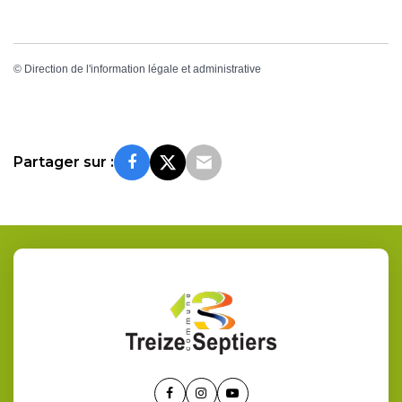
©
Direction de l'information légale et administrative
Partager sur :
Lien
Lien
Lien