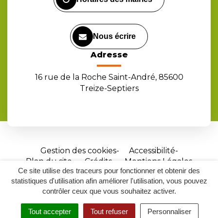
Nous écrire
Adresse
16 rue de la Roche Saint-André, 85600
Treize-Septiers
Gestion des cookies
Accessibilité
Plan du site
Crédits
Mentions Légales
Ce site utilise des traceurs pour fonctionner et obtenir des
Site
statistiques d'utilisation afin améliorer l'utilisation, vous pouvez
réalisé
contrôler ceux que vous souhaitez activer.
par
Tout accepter
Tout refuser
Personnaliser
Inovagora
MENU