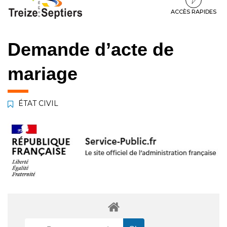
à
au
au
la
contenu
pied
ACCÈS RAPIDES
navigation
de
page
Demande d’acte de
mariage
ÉTAT CIVIL