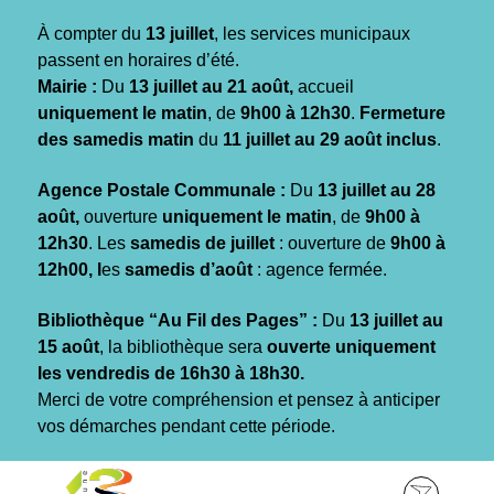
Gestion des traceurs
À compter du
13 juillet
, les services municipaux
passent en horaires d’été.
Mairie :
Du
13 juillet au 21 août,
accueil
uniquement le matin
, de
9h00 à 12h30
.
Fermeture
des samedis matin
du
11 juillet au 29 août inclus
.
Agence Postale Communale :
Du
13 juillet au 28
août,
ouverture
uniquement le matin
, de
9h00 à
12h30
. Les
samedis de juillet
: ouverture de
9h00 à
12h00, l
es
samedis d’août
: agence fermée.
Bibliothèque “Au Fil des Pages” :
Du
13 juillet au
15 août
, la bibliothèque sera
ouverte uniquement
les vendredis de 16h30 à 18h30.
Merci de votre compréhension et pensez à anticiper
vos démarches pendant cette période.
Aller
Aller
Aller