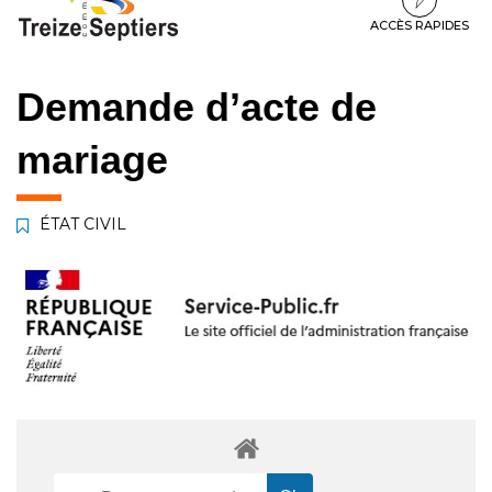
à
au
au
la
contenu
pied
ACCÈS RAPIDES
navigation
de
page
Demande d’acte de
mariage
ÉTAT CIVIL