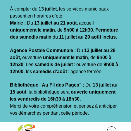
Gestion des traceurs
À compter du
13 juillet
, les services municipaux
passent en horaires d’été.
Mairie :
Du
13 juillet au 21 août,
accueil
uniquement le matin
, de
9h00 à 12h30
.
Fermeture
des samedis matin
du
11 juillet au 29 août inclus
.
Agence Postale Communale :
Du
13 juillet au 28
août,
ouverture
uniquement le matin
, de
9h00 à
12h30
. Les
samedis de juillet
: ouverture de
9h00 à
12h00, l
es
samedis d’août
: agence fermée.
Bibliothèque “Au Fil des Pages” :
Du
13 juillet au
15 août
, la bibliothèque sera
ouverte uniquement
les vendredis de 16h30 à 18h30.
Merci de votre compréhension et pensez à anticiper
vos démarches pendant cette période.
Aller
Aller
Aller