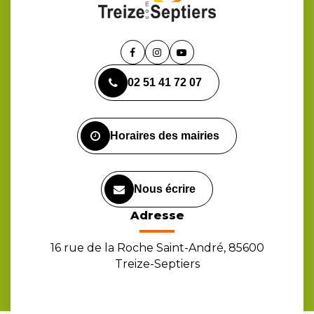
Lien
Lien
Lien
vers
vers
vers
02 51 41 72 07
le
le
la
compte
compte
chaîne
Facebook
Instagram
Youtube
Horaires des mairies
Nous écrire
Adresse
16 rue de la Roche Saint-André, 85600
Treize-Septiers