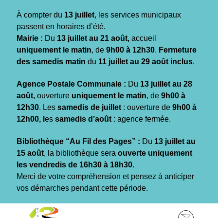
Gestion des traceurs
À compter du
13 juillet
, les services municipaux
passent en horaires d’été.
Mairie :
Du
13 juillet au 21 août,
accueil
uniquement le matin
, de
9h00 à 12h30
.
Fermeture
des samedis matin
du
11 juillet au 29 août inclus
.
Agence Postale Communale :
Du
13 juillet au 28
août,
ouverture
uniquement le matin
, de
9h00 à
12h30
. Les
samedis de juillet
: ouverture de
9h00 à
12h00, l
es
samedis d’août
: agence fermée.
Bibliothèque “Au Fil des Pages” :
Du
13 juillet au
15 août
, la bibliothèque sera
ouverte uniquement
les vendredis de 16h30 à 18h30.
Merci de votre compréhension et pensez à anticiper
vos démarches pendant cette période.
Aller
Aller
Aller