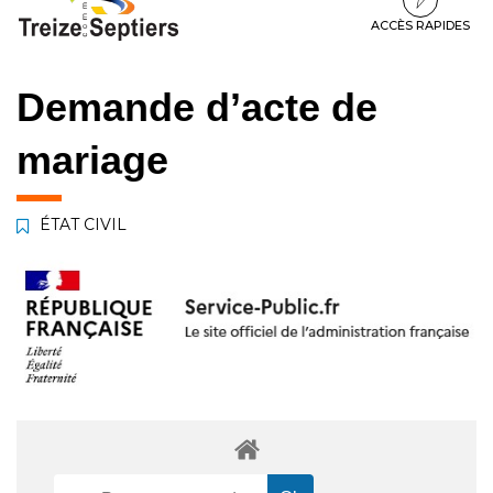
à
au
au
la
contenu
pied
ACCÈS RAPIDES
navigation
de
page
Demande d’acte de
mariage
ÉTAT CIVIL