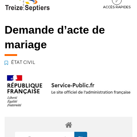
à
au
au
la
contenu
pied
ACCÈS RAPIDES
navigation
de
page
Demande d’acte de
mariage
ÉTAT CIVIL