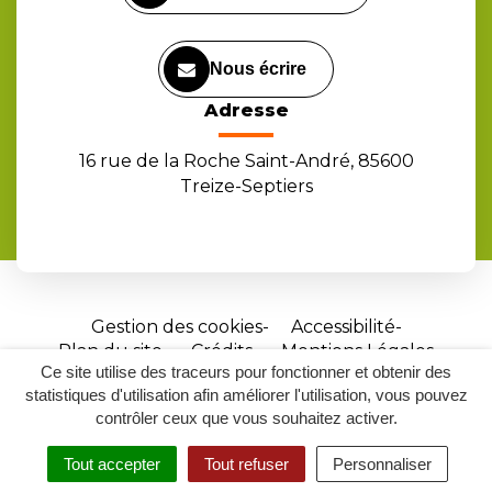
Nous écrire
Adresse
16 rue de la Roche Saint-André, 85600
Treize-Septiers
Gestion des cookies
Accessibilité
Plan du site
Crédits
Mentions Légales
Ce site utilise des traceurs pour fonctionner et obtenir des
Site
statistiques d'utilisation afin améliorer l'utilisation, vous pouvez
réalisé
contrôler ceux que vous souhaitez activer.
par
Tout accepter
Tout refuser
Personnaliser
Inovagora
MENU
RECHERCHER
ACCESSIBILITÉ