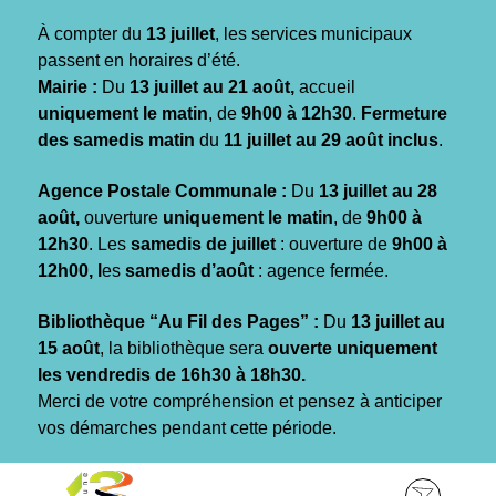
Gestion des traceurs
À compter du
13 juillet
, les services municipaux
passent en horaires d’été.
Mairie :
Du
13 juillet au 21 août,
accueil
uniquement le matin
, de
9h00 à 12h30
.
Fermeture
des samedis matin
du
11 juillet au 29 août inclus
.
Agence Postale Communale :
Du
13 juillet au 28
août,
ouverture
uniquement le matin
, de
9h00 à
12h30
. Les
samedis de juillet
: ouverture de
9h00 à
12h00, l
es
samedis d’août
: agence fermée.
Bibliothèque “Au Fil des Pages” :
Du
13 juillet au
15 août
, la bibliothèque sera
ouverte uniquement
les vendredis de 16h30 à 18h30.
Merci de votre compréhension et pensez à anticiper
vos démarches pendant cette période.
Aller
Aller
Aller