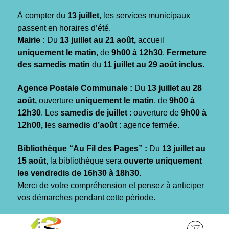
Gestion des traceurs
À compter du
13 juillet
, les services municipaux
passent en horaires d’été.
Mairie :
Du
13 juillet au 21 août,
accueil
uniquement le matin
, de
9h00 à 12h30
.
Fermeture
des samedis matin
du
11 juillet au 29 août inclus
.
Agence Postale Communale :
Du
13 juillet au 28
août,
ouverture
uniquement le matin
, de
9h00 à
12h30
. Les
samedis de juillet
: ouverture de
9h00 à
12h00, l
es
samedis d’août
: agence fermée.
Bibliothèque “Au Fil des Pages” :
Du
13 juillet au
15 août
, la bibliothèque sera
ouverte uniquement
les vendredis de 16h30 à 18h30.
Merci de votre compréhension et pensez à anticiper
vos démarches pendant cette période.
Aller
Aller
Aller