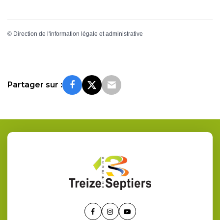
©
Direction de l'information légale et administrative
Partager sur :
Lien
Lien
Lien