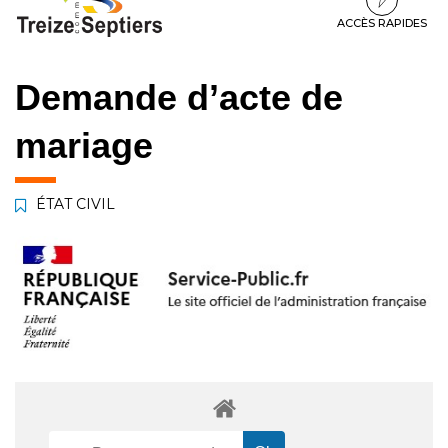
à
au
au
la
contenu
pied
ACCÈS RAPIDES
navigation
de
page
Demande d’acte de
mariage
ÉTAT CIVIL