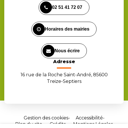
vers
vers
vers
02 51 41 72 07
le
le
la
compte
compte
chaîne
Facebook
Instagram
Youtube
Horaires des mairies
Nous écrire
Adresse
16 rue de la Roche Saint-André, 85600
Treize-Septiers
Gestion des cookies
Accessibilité
Plan du site
Crédits
Mentions Légales