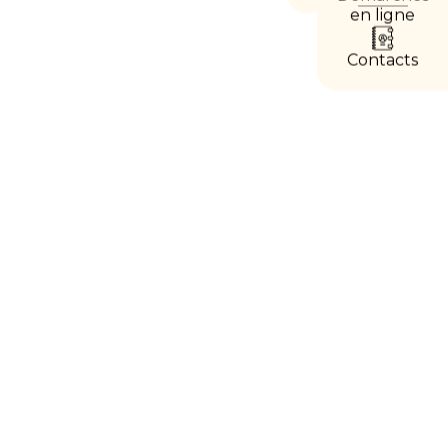
les
en ligne
accès
directs
Contacts