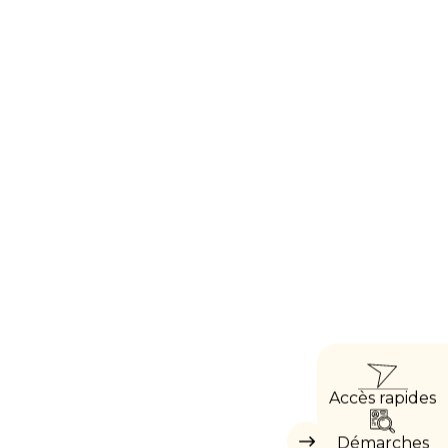
ACC
Accès rapides
DIRE
Démarches
Masquer