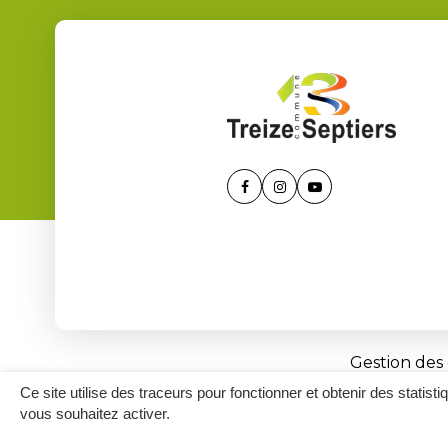
Lien
Lien
Lien
vers
vers
vers
le
le
la
compte
compte
chaîne
Facebook
Instagram
Youtube
Gestion des
Ce site utilise des traceurs pour fonctionner et obtenir des statisti
vous souhaitez activer.