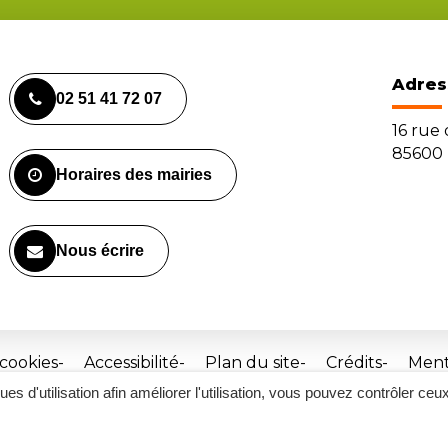
Adres
02 51 41 72 07
16 rue
85600 
Horaires des mairies
Nous écrire
 cookies
Accessibilité
Plan du site
Crédits
Ment
ques d'utilisation afin améliorer l'utilisation, vous pouvez contrôler ceu
Site
réalisé