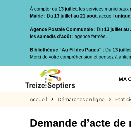
Gestion des traceurs
À compter du
13 juillet
, les services municipaux 
Mairie :
Du
13 juillet au 21 août,
accueil
unique
Agence Postale Communale :
Du
13 juillet au
l
es
samedis d’août
: agence fermée.
Bibliothèque “Au Fil des Pages” :
Du
13 juille
Merci de votre compréhension et pensez à antici
Aller
Aller
Aller
à
au
au
MA 
la
contenu
pied
navigation
de
page
Accueil
Démarches en ligne
État civ
Demande d’acte de 