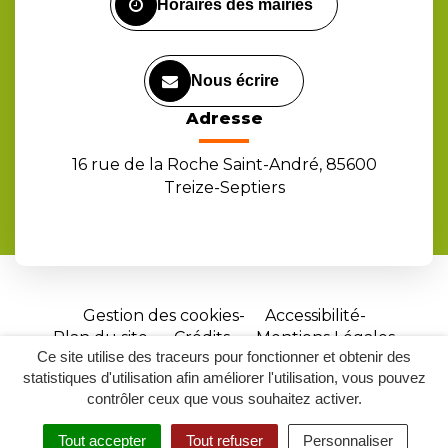
Horaires des mairies
Nous écrire
Adresse
16 rue de la Roche Saint-André, 85600
Treize-Septiers
Gestion des cookies
Accessibilité
Plan du site
Crédits
Mentions Légales
Ce site utilise des traceurs pour fonctionner et obtenir des
Site
statistiques d'utilisation afin améliorer l'utilisation, vous pouvez
réalisé
contrôler ceux que vous souhaitez activer.
par
Tout accepter
Tout refuser
Personnaliser
Inovagora
MENU