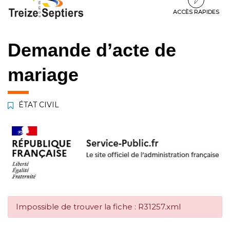
à
au
au
la
contenu
pied
ACCÈS RAPIDES
navigation
de
page
Demande d’acte de
mariage
ÉTAT CIVIL
Impossible de trouver la fiche : R31257.xml