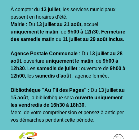
Gestion des traceurs
À compter du
13 juillet
, les services municipaux
passent en horaires d’été.
Mairie :
Du
13 juillet au 21 août,
accueil
uniquement le matin
, de
9h00 à 12h30
.
Fermeture
des samedis matin
du
11 juillet au 29 août inclus
.
Agence Postale Communale :
Du
13 juillet au 28
août,
ouverture
uniquement le matin
, de
9h00 à
12h30
. Les
samedis de juillet
: ouverture de
9h00 à
12h00, l
es
samedis d’août
: agence fermée.
Bibliothèque “Au Fil des Pages” :
Du
13 juillet au
15 août
, la bibliothèque sera
ouverte uniquement
les vendredis de 16h30 à 18h30.
Merci de votre compréhension et pensez à anticiper
vos démarches pendant cette période.
Aller
Aller
Aller