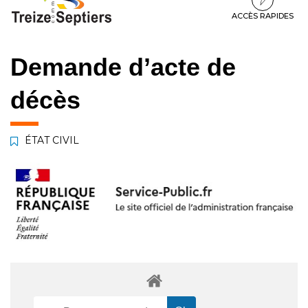
à
au
au
la
contenu
pied
ACCÈS RAPIDES
navigation
de
page
Demande d’acte de
décès
ÉTAT CIVIL