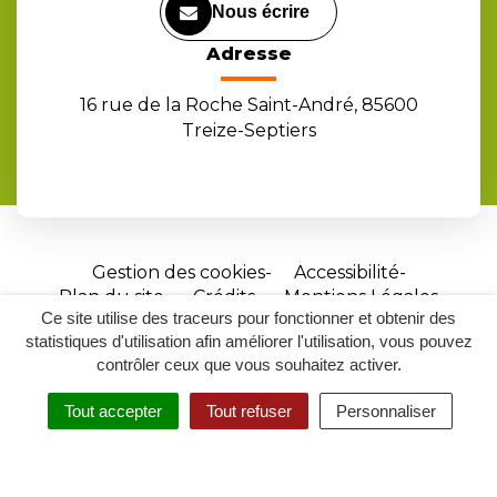
Nous écrire
Adresse
16 rue de la Roche Saint-André, 85600
Treize-Septiers
Gestion des cookies
Accessibilité
Plan du site
Crédits
Mentions Légales
Ce site utilise des traceurs pour fonctionner et obtenir des
Site
statistiques d'utilisation afin améliorer l'utilisation, vous pouvez
réalisé
contrôler ceux que vous souhaitez activer.
par
Tout accepter
Tout refuser
Personnaliser
Inovagora
MENU
RECHERCHER
ACCESSIBILITÉ
(ouverture
dans
un