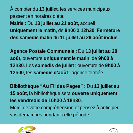
Gestion des traceurs
À compter du
13 juillet
, les services municipaux
passent en horaires d’été.
Mairie :
Du
13 juillet au 21 août,
accueil
uniquement le matin
, de
9h00 à 12h30
.
Fermeture
des samedis matin
du
11 juillet au 29 août inclus
.
Agence Postale Communale :
Du
13 juillet au 28
août,
ouverture
uniquement le matin
, de
9h00 à
12h30
. Les
samedis de juillet
: ouverture de
9h00 à
12h00, l
es
samedis d’août
: agence fermée.
Bibliothèque “Au Fil des Pages” :
Du
13 juillet au
15 août
, la bibliothèque sera
ouverte uniquement
les vendredis de 16h30 à 18h30.
Merci de votre compréhension et pensez à anticiper
vos démarches pendant cette période.
Aller
Aller
Aller