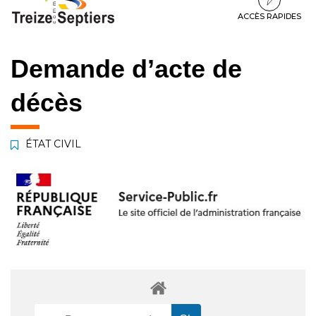
à
au
au
la
contenu
pied
ACCÈS RAPIDES
navigation
de
page
Demande d’acte de
décès
ÉTAT CIVIL