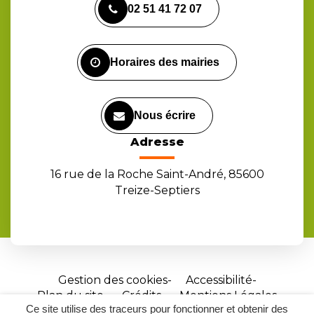
02 51 41 72 07
le
le
la
compte
compte
chaîne
Facebook
Instagram
Youtube
Horaires des mairies
Nous écrire
Adresse
16 rue de la Roche Saint-André, 85600
Treize-Septiers
Gestion des cookies
Accessibilité
Plan du site
Crédits
Mentions Légales
Ce site utilise des traceurs pour fonctionner et obtenir des