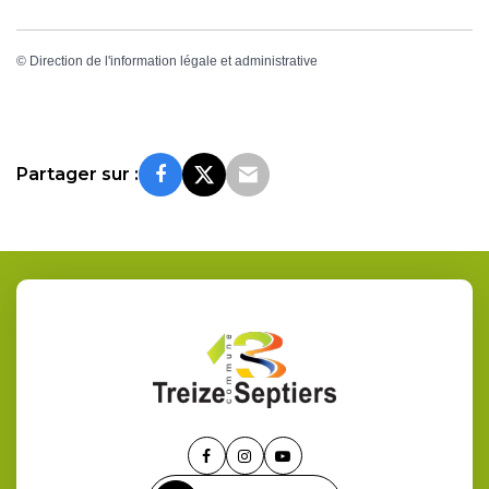
©
Direction de l'information légale et administrative
Partager sur :
Lien
Lien
Lien
vers
vers
vers