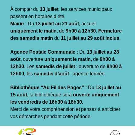
Gestion des traceurs
À compter du
13 juillet
, les services municipaux
passent en horaires d’été.
Mairie :
Du
13 juillet au 21 août,
accueil
uniquement le matin
, de
9h00 à 12h30
.
Fermeture
des samedis matin
du
11 juillet au 29 août inclus
.
Agence Postale Communale :
Du
13 juillet au 28
août,
ouverture
uniquement le matin
, de
9h00 à
12h30
. Les
samedis de juillet
: ouverture de
9h00 à
12h00, l
es
samedis d’août
: agence fermée.
Bibliothèque “Au Fil des Pages” :
Du
13 juillet au
15 août
, la bibliothèque sera
ouverte uniquement
les vendredis de 16h30 à 18h30.
Merci de votre compréhension et pensez à anticiper
vos démarches pendant cette période.
Aller
Aller
Aller