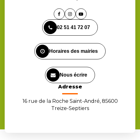
Lien
Lien
Lien
vers
vers
vers
02 51 41 72 07
le
le
la
compte
compte
chaîne
Facebook
Instagram
Youtube
Horaires des mairies
Nous écrire
Adresse
16 rue de la Roche Saint-André, 85600
Treize-Septiers