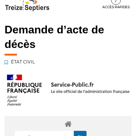
à
au
au
la
contenu
pied
ACCÈS RAPIDES
navigation
de
page
Demande d’acte de
décès
ÉTAT CIVIL