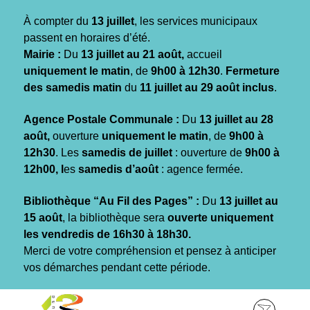
Gestion des traceurs
À compter du
13 juillet
, les services municipaux
passent en horaires d’été.
Mairie :
Du
13 juillet au 21 août,
accueil
uniquement le matin
, de
9h00 à 12h30
.
Fermeture
des samedis matin
du
11 juillet au 29 août inclus
.
Agence Postale Communale :
Du
13 juillet au 28
août,
ouverture
uniquement le matin
, de
9h00 à
12h30
. Les
samedis de juillet
: ouverture de
9h00 à
12h00, l
es
samedis d’août
: agence fermée.
Bibliothèque “Au Fil des Pages” :
Du
13 juillet au
15 août
, la bibliothèque sera
ouverte uniquement
les vendredis de 16h30 à 18h30.
Merci de votre compréhension et pensez à anticiper
vos démarches pendant cette période.
Aller
Aller
Aller