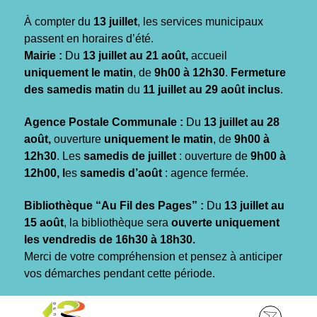
Gestion des traceurs
À compter du
13 juillet
, les services municipaux
passent en horaires d’été.
Mairie :
Du
13 juillet au 21 août,
accueil
uniquement le matin
, de
9h00 à 12h30
.
Fermeture
des samedis matin
du
11 juillet au 29 août inclus
.
Agence Postale Communale :
Du
13 juillet au 28
août,
ouverture
uniquement le matin
, de
9h00 à
12h30
. Les
samedis de juillet
: ouverture de
9h00 à
12h00, l
es
samedis d’août
: agence fermée.
Bibliothèque “Au Fil des Pages” :
Du
13 juillet au
15 août
, la bibliothèque sera
ouverte uniquement
les vendredis de 16h30 à 18h30.
Merci de votre compréhension et pensez à anticiper
vos démarches pendant cette période.
Aller
Aller
Aller