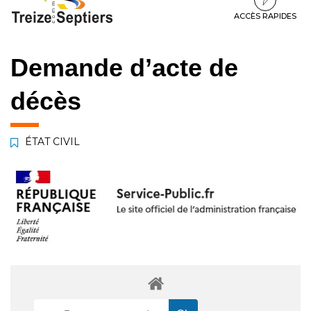
à
au
au
la
contenu
pied
ACCÈS RAPIDES
navigation
de
page
Demande d’acte de
décès
ÉTAT CIVIL