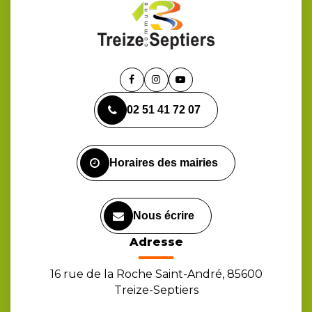
Lien
Lien
Lien
vers
vers
vers
02 51 41 72 07
le
le
la
compte
compte
chaîne
Facebook
Instagram
Youtube
Horaires des mairies
Nous écrire
Adresse
16 rue de la Roche Saint-André, 85600
Treize-Septiers