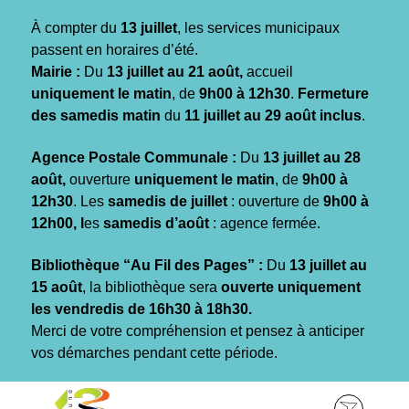
Gestion des traceurs
À compter du
13 juillet
, les services municipaux
passent en horaires d’été.
Mairie :
Du
13 juillet au 21 août,
accueil
uniquement le matin
, de
9h00 à 12h30
.
Fermeture
des samedis matin
du
11 juillet au 29 août inclus
.
Agence Postale Communale :
Du
13 juillet au 28
août,
ouverture
uniquement le matin
, de
9h00 à
12h30
. Les
samedis de juillet
: ouverture de
9h00 à
12h00, l
es
samedis d’août
: agence fermée.
Bibliothèque “Au Fil des Pages” :
Du
13 juillet au
15 août
, la bibliothèque sera
ouverte uniquement
les vendredis de 16h30 à 18h30.
Merci de votre compréhension et pensez à anticiper
vos démarches pendant cette période.
Aller
Aller
Aller