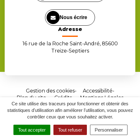
Nous écrire
Adresse
16 rue de la Roche Saint-André, 85600
Treize-Septiers
Gestion des cookies
Accessibilité
Plan du site
Crédits
Mentions Légales
Ce site utilise des traceurs pour fonctionner et obtenir des
Site
statistiques d'utilisation afin améliorer l'utilisation, vous pouvez
réalisé
contrôler ceux que vous souhaitez activer.
par
Tout accepter
Tout refuser
Personnaliser
Inovagora
MENU
RECHERCHER
ACCESSIBILITÉ
(ouverture