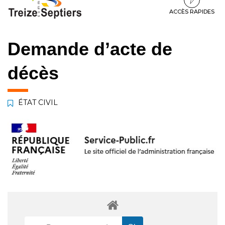
à
au
au
la
contenu
pied
ACCÈS RAPIDES
navigation
de
page
Demande d’acte de
décès
ÉTAT CIVIL