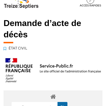
à
au
au
la
contenu
pied
ACCÈS RAPIDES
navigation
de
page
Demande d’acte de
décès
ÉTAT CIVIL