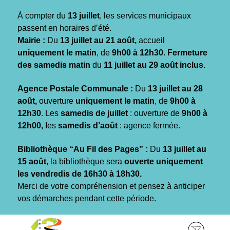
Gestion des traceurs
À compter du
13 juillet
, les services municipaux
passent en horaires d’été.
Mairie :
Du
13 juillet au 21 août,
accueil
uniquement le matin
, de
9h00 à 12h30
.
Fermeture
des samedis matin
du
11 juillet au 29 août inclus
.
Agence Postale Communale :
Du
13 juillet au 28
août,
ouverture
uniquement le matin
, de
9h00 à
12h30
. Les
samedis de juillet
: ouverture de
9h00 à
12h00, l
es
samedis d’août
: agence fermée.
Bibliothèque “Au Fil des Pages” :
Du
13 juillet au
15 août
, la bibliothèque sera
ouverte uniquement
les vendredis de 16h30 à 18h30.
Merci de votre compréhension et pensez à anticiper
vos démarches pendant cette période.
Aller
Aller
Aller