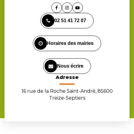
Lien
Lien
Lien
vers
vers
vers
02 51 41 72 07
le
le
la
compte
compte
chaîne
Facebook
Instagram
Youtube
Horaires des mairies
Nous écrire
Adresse
16 rue de la Roche Saint-André, 85600
Treize-Septiers