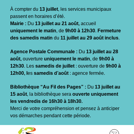
Gestion des traceurs
À compter du
13 juillet
, les services municipaux
passent en horaires d’été.
Mairie :
Du
13 juillet au 21 août,
accueil
uniquement le matin
, de
9h00 à 12h30
.
Fermeture
des samedis matin
du
11 juillet au 29 août inclus
.
Agence Postale Communale :
Du
13 juillet au 28
août,
ouverture
uniquement le matin
, de
9h00 à
12h30
. Les
samedis de juillet
: ouverture de
9h00 à
12h00, l
es
samedis d’août
: agence fermée.
Bibliothèque “Au Fil des Pages” :
Du
13 juillet au
15 août
, la bibliothèque sera
ouverte uniquement
les vendredis de 16h30 à 18h30.
Merci de votre compréhension et pensez à anticiper
vos démarches pendant cette période.
Aller
Aller
Aller