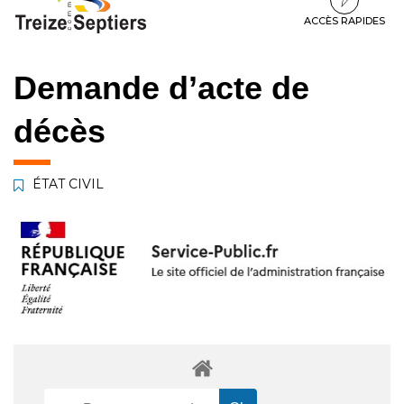
à
au
au
la
contenu
pied
ACCÈS RAPIDES
navigation
de
page
Demande d’acte de
décès
ÉTAT CIVIL