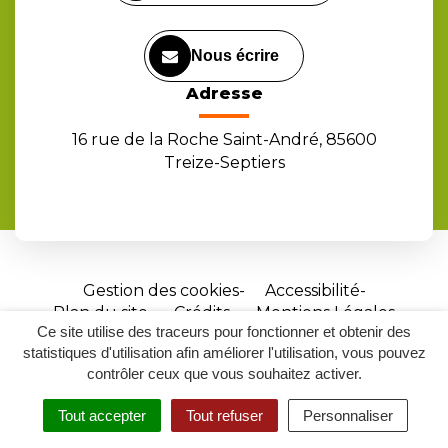
Nous écrire
Adresse
16 rue de la Roche Saint-André, 85600
Treize-Septiers
Gestion des cookies
Accessibilité
Plan du site
Crédits
Mentions Légales
Ce site utilise des traceurs pour fonctionner et obtenir des
Site
statistiques d'utilisation afin améliorer l'utilisation, vous pouvez
réalisé
contrôler ceux que vous souhaitez activer.
par
Tout accepter
Tout refuser
Personnaliser
Inovagora
MENU
RECHERCHER
ACCESSIBILITÉ
(ouverture