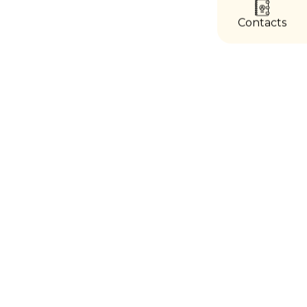
directs
Contacts