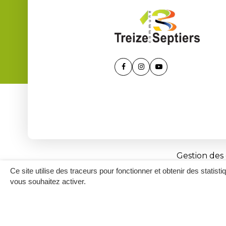
Lien
Lien
Lien
vers
vers
vers
le
le
la
compte
compte
chaîne
Facebook
Instagram
Youtube
Gestion des
Ce site utilise des traceurs pour fonctionner et obtenir des statisti
vous souhaitez activer.