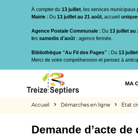
Gestion des traceurs
À compter du
13 juillet
, les services municipaux 
Mairie :
Du
13 juillet au 21 août,
accueil
unique
Agence Postale Communale :
Du
13 juillet au
l
es
samedis d’août
: agence fermée.
Bibliothèque “Au Fil des Pages” :
Du
13 juille
Merci de votre compréhension et pensez à antici
Aller
Aller
Aller
à
au
au
MA 
la
contenu
pied
navigation
de
page
Accueil
Démarches en ligne
État civ
Demande d’acte de 