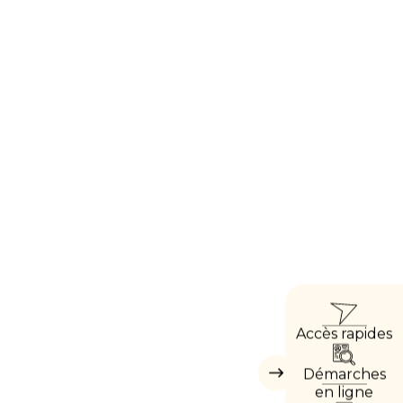
ACC
Accès rapides
DIRE
Démarches
Masquer
les
en ligne
accès