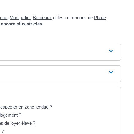
anne
,
Montpellier
,
Bordeaux
et les communes de
Plaine
 encore plus strictes
.
respecter en zone tendue ?
n logement ?
s de loyer élevé ?
 ?