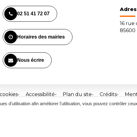
Adres
02 51 41 72 07
16 rue
85600 
Horaires des mairies
Nous écrire
 cookies
Accessibilité
Plan du site
Crédits
Ment
ques d'utilisation afin améliorer l'utilisation, vous pouvez contrôler ceu
Site
réalisé
par
Inovagora
(ouverture