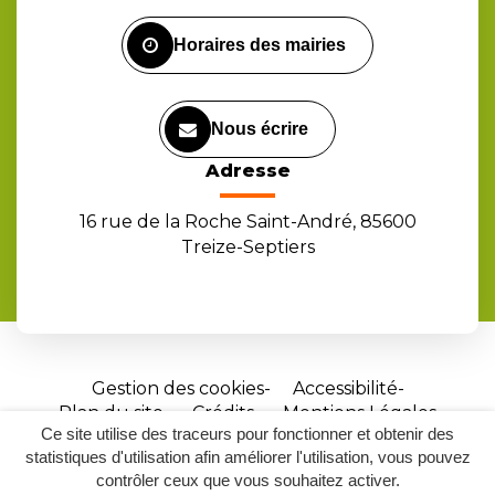
Facebook
Instagram
Youtube
Horaires des mairies
Nous écrire
Adresse
16 rue de la Roche Saint-André, 85600
Treize-Septiers
Gestion des cookies
Accessibilité
Plan du site
Crédits
Mentions Légales
Ce site utilise des traceurs pour fonctionner et obtenir des
Site
statistiques d'utilisation afin améliorer l'utilisation, vous pouvez
réalisé
contrôler ceux que vous souhaitez activer.