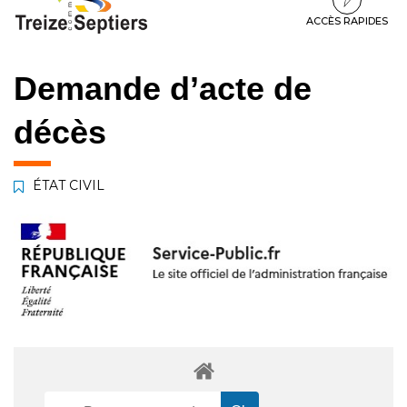
à
au
au
la
contenu
pied
ACCÈS RAPIDES
navigation
de
page
Demande d’acte de
décès
ÉTAT CIVIL