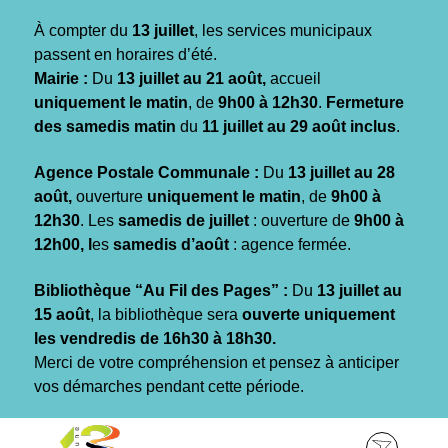
Gestion des traceurs
À compter du
13 juillet
, les services municipaux
passent en horaires d’été.
Mairie :
Du
13 juillet au 21 août,
accueil
uniquement le matin
, de
9h00 à 12h30
.
Fermeture
des samedis matin
du
11 juillet au 29 août inclus
.
Agence Postale Communale :
Du
13 juillet au 28
août,
ouverture
uniquement le matin
, de
9h00 à
12h30
. Les
samedis de juillet
: ouverture de
9h00 à
12h00, l
es
samedis d’août
: agence fermée.
Bibliothèque “Au Fil des Pages” :
Du
13 juillet au
15 août
, la bibliothèque sera
ouverte uniquement
les vendredis de 16h30 à 18h30.
Merci de votre compréhension et pensez à anticiper
vos démarches pendant cette période.
Aller
Aller
Aller