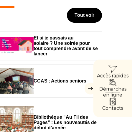
Tout voir
Et si je passais au
solaire ? Une soirée pour
tout comprendre avant de se
lancer
ACC
Accès rapides
DIRE
CCAS : Actions seniors
Démarches
Masquer
les
en ligne
accès
directs
Contacts
Bibliothèque “Au Fil des
Pages” : Les nouveautés de
début d’année