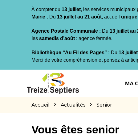
Gestion des traceurs
À compter du
13 juillet
, les services municipaux 
Mairie :
Du
13 juillet au 21 août,
accueil
unique
Agence Postale Communale :
Du
13 juillet au
l
es
samedis d’août
: agence fermée.
Bibliothèque “Au Fil des Pages” :
Du
13 juille
Merci de votre compréhension et pensez à antici
Aller
Aller
Aller
à
au
au
MA 
la
contenu
pied
navigation
de
page
Accueil
Actualités
Senior
Vous êtes senior