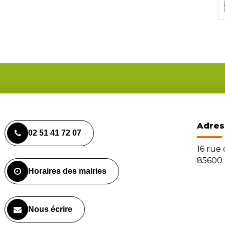
Adres
02 51 41 72 07
16 rue
85600 
Horaires des mairies
Nous écrire