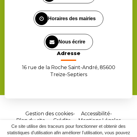
compte
compte
chaîne
Facebook
Instagram
Youtube
Horaires des mairies
Nous écrire
Adresse
16 rue de la Roche Saint-André, 85600
Treize-Septiers
Gestion des cookies
Accessibilité
Plan du site
Crédits
Mentions Légales
Ce site utilise des traceurs pour fonctionner et obtenir des
Site
statistiques d'utilisation afin améliorer l'utilisation, vous pouvez