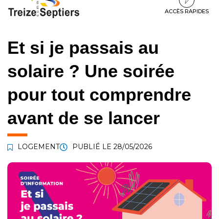
à
au
au
la
contenu
pied
ACCÈS RAPIDES
navigation
de
page
Et si je passais au
solaire ? Une soirée
pour tout comprendre
avant de se lancer
LOGEMENT
PUBLIÉ LE
28/05/2026