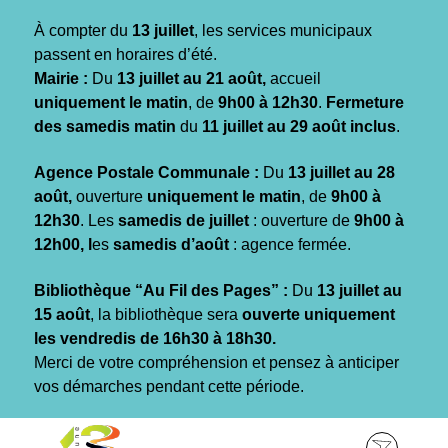
Gestion des traceurs
À compter du
13 juillet
, les services municipaux
passent en horaires d’été.
Mairie :
Du
13 juillet au 21 août,
accueil
uniquement le matin
, de
9h00 à 12h30
.
Fermeture
des samedis matin
du
11 juillet au 29 août inclus
.
Agence Postale Communale :
Du
13 juillet au 28
août,
ouverture
uniquement le matin
, de
9h00 à
12h30
. Les
samedis de juillet
: ouverture de
9h00 à
12h00, l
es
samedis d’août
: agence fermée.
Bibliothèque “Au Fil des Pages” :
Du
13 juillet au
15 août
, la bibliothèque sera
ouverte uniquement
les vendredis de 16h30 à 18h30.
Merci de votre compréhension et pensez à anticiper
vos démarches pendant cette période.
Aller
Aller
Aller