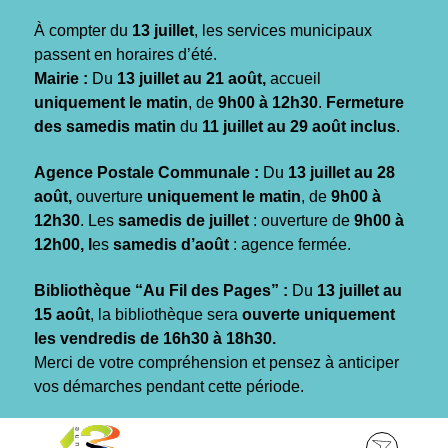
Gestion des traceurs
À compter du
13 juillet
, les services municipaux
passent en horaires d’été.
Mairie :
Du
13 juillet au 21 août,
accueil
uniquement le matin
, de
9h00 à 12h30
.
Fermeture
des samedis matin
du
11 juillet au 29 août inclus
.
Agence Postale Communale :
Du
13 juillet au 28
août,
ouverture
uniquement le matin
, de
9h00 à
12h30
. Les
samedis de juillet
: ouverture de
9h00 à
12h00, l
es
samedis d’août
: agence fermée.
Bibliothèque “Au Fil des Pages” :
Du
13 juillet au
15 août
, la bibliothèque sera
ouverte uniquement
les vendredis de 16h30 à 18h30.
Merci de votre compréhension et pensez à anticiper
vos démarches pendant cette période.
Aller
Aller
Aller