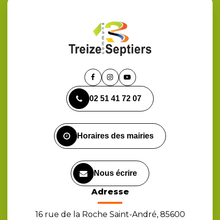
Lien
Lien
Lien
vers
vers
vers
02 51 41 72 07
le
le
la
compte
compte
chaîne
Facebook
Instagram
Youtube
Horaires des mairies
Nous écrire
Adresse
16 rue de la Roche Saint-André, 85600