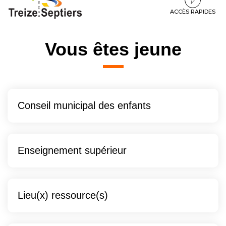
à
au
au
la
contenu
pied
ACCÈS RAPIDES
navigation
de
page
Vous êtes jeune
Conseil municipal des enfants
Enseignement supérieur
Lieu(x) ressource(s)