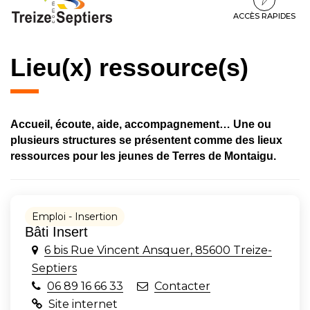
à
au
au
la
contenu
pied
ACCÈS RAPIDES
navigation
de
page
Lieu(x) ressource(s)
Accueil, écoute, aide, accompagnement… Une ou
plusieurs structures se présentent comme des lieux
ressources pour les jeunes de Terres de Montaigu.
Emploi - Insertion
Bâti Insert
6 bis Rue Vincent Ansquer, 85600 Treize-
Septiers
06 89 16 66 33
Contacter
Site internet