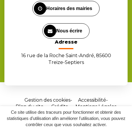
Horaires des mairies
Nous écrire
Adresse
16 rue de la Roche Saint-André, 85600
Treize-Septiers
Gestion des cookies
Accessibilité
Plan du site
Crédits
Mentions Légales
Ce site utilise des traceurs pour fonctionner et obtenir des
Site
statistiques d'utilisation afin améliorer l'utilisation, vous pouvez
réalisé
contrôler ceux que vous souhaitez activer.
par