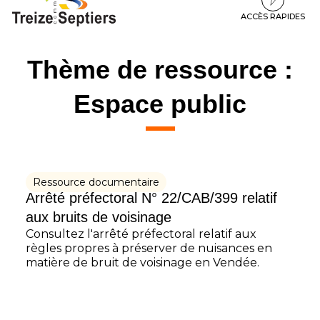
à
au
au
la
contenu
pied
ACCÈS RAPIDES
navigation
de
page
Thème de ressource :
Espace public
Ressource documentaire
Arrêté préfectoral N° 22/CAB/399 relatif
aux bruits de voisinage
Consultez l'arrêté préfectoral relatif aux
règles propres à préserver de nuisances en
matière de bruit de voisinage en Vendée.