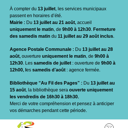
Gestion des traceurs
À compter du
13 juillet
, les services municipaux
passent en horaires d’été.
Mairie :
Du
13 juillet au 21 août,
accueil
uniquement le matin
, de
9h00 à 12h30
.
Fermeture
des samedis matin
du
11 juillet au 29 août inclus
.
Agence Postale Communale :
Du
13 juillet au 28
août,
ouverture
uniquement le matin
, de
9h00 à
12h30
. Les
samedis de juillet
: ouverture de
9h00 à
12h00, l
es
samedis d’août
: agence fermée.
Bibliothèque “Au Fil des Pages” :
Du
13 juillet au
15 août
, la bibliothèque sera
ouverte uniquement
les vendredis de 16h30 à 18h30.
Merci de votre compréhension et pensez à anticiper
vos démarches pendant cette période.
Aller
Aller
Aller