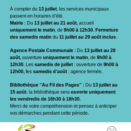
Gestion des traceurs
À compter du
13 juillet
, les services municipaux
passent en horaires d’été.
Mairie :
Du
13 juillet au 21 août,
accueil
uniquement le matin
, de
9h00 à 12h30
.
Fermeture
des samedis matin
du
11 juillet au 29 août inclus
.
Agence Postale Communale :
Du
13 juillet au 28
août,
ouverture
uniquement le matin
, de
9h00 à
12h30
. Les
samedis de juillet
: ouverture de
9h00 à
12h00, l
es
samedis d’août
: agence fermée.
Bibliothèque “Au Fil des Pages” :
Du
13 juillet au
15 août
, la bibliothèque sera
ouverte uniquement
les vendredis de 16h30 à 18h30.
Merci de votre compréhension et pensez à anticiper
vos démarches pendant cette période.
Aller
Aller
Aller