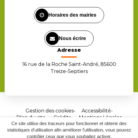
Facebook
Instagram
Youtube
Horaires des mairies
Nous écrire
Adresse
16 rue de la Roche Saint-André, 85600
Treize-Septiers
Gestion des cookies
Accessibilité
Plan du site
Crédits
Mentions Légales
Ce site utilise des traceurs pour fonctionner et obtenir des
Site
statistiques d'utilisation afin améliorer l'utilisation, vous pouvez
réalisé
contrôler ceux que vous souhaitez activer.