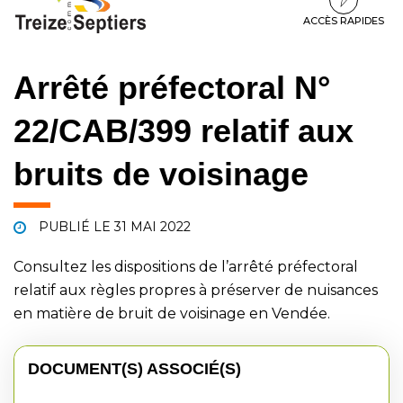
à
au
au
la
contenu
pied
ACCÈS RAPIDES
navigation
de
page
Arrêté préfectoral N°
22/CAB/399 relatif aux
bruits de voisinage
PUBLIÉ LE
31 MAI 2022
Consultez les dispositions de l’arrêté préfectoral
relatif aux règles propres à préserver de nuisances
en matière de bruit de voisinage en Vendée.
DOCUMENT(S) ASSOCIÉ(S)