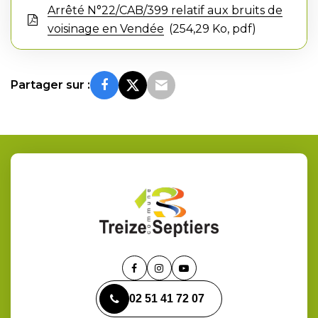
Arrêté N°22/CAB/399 relatif aux bruits de
voisinage en Vendée
254,29 Ko, pdf
Partager sur :
Lien
Lien
Lien
vers
vers
vers
02 51 41 72 07
le
le
la
compte
compte
chaîne