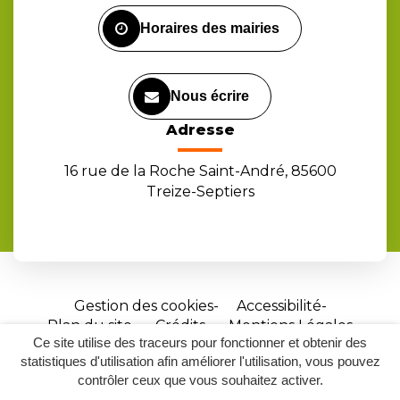
Facebook
Instagram
Youtube
Horaires des mairies
Nous écrire
Adresse
16 rue de la Roche Saint-André, 85600
Treize-Septiers
Gestion des cookies
Accessibilité
Plan du site
Crédits
Mentions Légales
Ce site utilise des traceurs pour fonctionner et obtenir des
Site
statistiques d'utilisation afin améliorer l'utilisation, vous pouvez
réalisé
contrôler ceux que vous souhaitez activer.
par