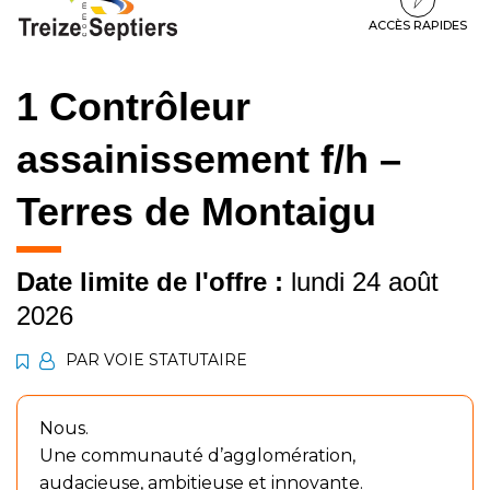
à
au
au
la
contenu
pied
ACCÈS RAPIDES
navigation
de
page
1 Contrôleur
assainissement f/h –
Terres de Montaigu
Date limite de l'offre :
lundi 24 août
2026
PAR VOIE STATUTAIRE
Nous.
Une communauté d’agglomération,
audacieuse, ambitieuse et innovante.