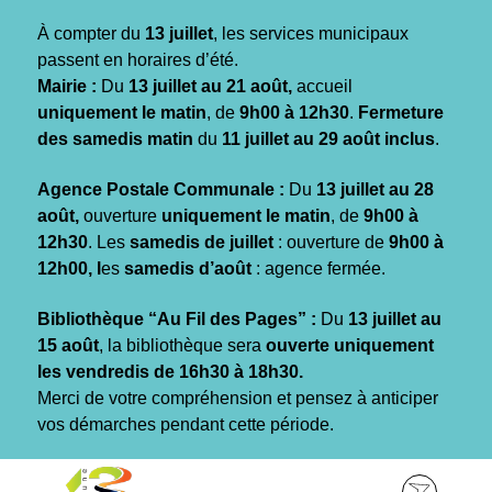
Gestion des traceurs
À compter du
13 juillet
, les services municipaux
passent en horaires d’été.
Mairie :
Du
13 juillet au 21 août,
accueil
uniquement le matin
, de
9h00 à 12h30
.
Fermeture
des samedis matin
du
11 juillet au 29 août inclus
.
Agence Postale Communale :
Du
13 juillet au 28
août,
ouverture
uniquement le matin
, de
9h00 à
12h30
. Les
samedis de juillet
: ouverture de
9h00 à
12h00, l
es
samedis d’août
: agence fermée.
Bibliothèque “Au Fil des Pages” :
Du
13 juillet au
15 août
, la bibliothèque sera
ouverte uniquement
les vendredis de 16h30 à 18h30.
Merci de votre compréhension et pensez à anticiper
vos démarches pendant cette période.
Aller
Aller
Aller