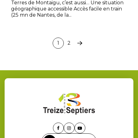
Terres de Montaigu, c’est aussi… Une situation
géographique accessible Accès facile en train
(25 mn de Nantes, de la...
1
2
Page
suivante
Lien
Lien
Lien
vers
vers
vers