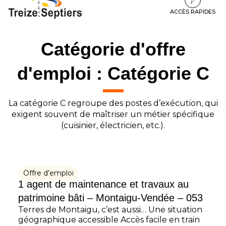
à
au
au
la
contenu
pied
ACCÈS RAPIDES
navigation
de
page
Catégorie d'offre
d'emploi :
Catégorie C
La catégorie C regroupe des postes d’exécution, qui
exigent souvent de maîtriser un métier spécifique
(cuisinier, électricien, etc.).
Offre d'emploi
1 agent de maintenance et travaux au
patrimoine bâti – Montaigu-Vendée – 053
Terres de Montaigu, c’est aussi… Une situation
géographique accessible Accès facile en train