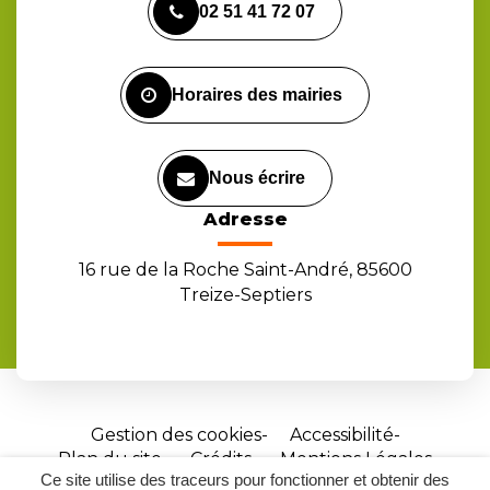
02 51 41 72 07
le
le
la
compte
compte
chaîne
Facebook
Instagram
Youtube
Horaires des mairies
Nous écrire
Adresse
16 rue de la Roche Saint-André, 85600
Treize-Septiers
Gestion des cookies
Accessibilité
Plan du site
Crédits
Mentions Légales
Ce site utilise des traceurs pour fonctionner et obtenir des