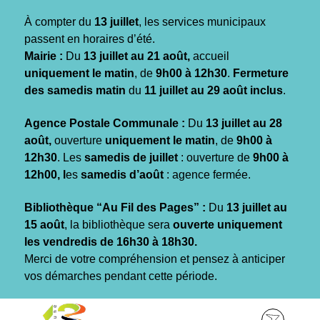
Gestion des traceurs
À compter du
13 juillet
, les services municipaux
passent en horaires d’été.
Mairie :
Du
13 juillet au 21 août,
accueil
uniquement le matin
, de
9h00 à 12h30
.
Fermeture
des samedis matin
du
11 juillet au 29 août inclus
.
Agence Postale Communale :
Du
13 juillet au 28
août,
ouverture
uniquement le matin
, de
9h00 à
12h30
. Les
samedis de juillet
: ouverture de
9h00 à
12h00, l
es
samedis d’août
: agence fermée.
Bibliothèque “Au Fil des Pages” :
Du
13 juillet au
15 août
, la bibliothèque sera
ouverte uniquement
les vendredis de 16h30 à 18h30.
Merci de votre compréhension et pensez à anticiper
vos démarches pendant cette période.
Aller
Aller
Aller