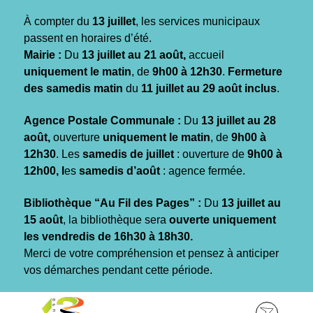
Gestion des traceurs
À compter du
13 juillet
, les services municipaux
passent en horaires d’été.
Mairie :
Du
13 juillet au 21 août,
accueil
uniquement le matin
, de
9h00 à 12h30
.
Fermeture
des samedis matin
du
11 juillet au 29 août inclus
.
Agence Postale Communale :
Du
13 juillet au 28
août,
ouverture
uniquement le matin
, de
9h00 à
12h30
. Les
samedis de juillet
: ouverture de
9h00 à
12h00, l
es
samedis d’août
: agence fermée.
Bibliothèque “Au Fil des Pages” :
Du
13 juillet au
15 août
, la bibliothèque sera
ouverte uniquement
les vendredis de 16h30 à 18h30.
Merci de votre compréhension et pensez à anticiper
vos démarches pendant cette période.
Aller
Aller
Aller