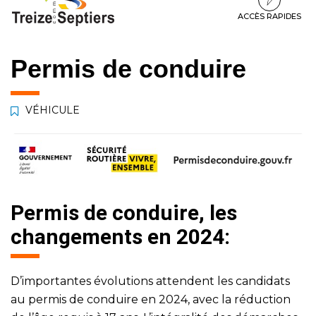
à
au
au
la
contenu
pied
ACCÈS RAPIDES
navigation
de
page
Permis de conduire
VÉHICULE
Permis de conduire, les
changements en 2024:
D’importantes évolutions attendent les candidats
au permis de conduire en 2024, avec la réduction