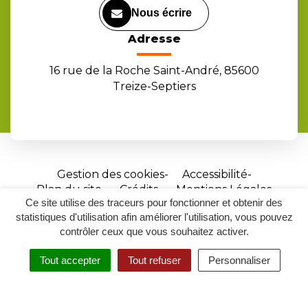
Nous écrire
Adresse
16 rue de la Roche Saint-André, 85600
Treize-Septiers
Gestion des cookies
Accessibilité
Plan du site
Crédits
Mentions Légales
Ce site utilise des traceurs pour fonctionner et obtenir des
Site
statistiques d'utilisation afin améliorer l'utilisation, vous pouvez
réalisé
contrôler ceux que vous souhaitez activer.
par
Tout accepter
Tout refuser
Personnaliser
Inovagora
MENU
RECHERCHER
ACCESSIBILITÉ
(ouverture
dans