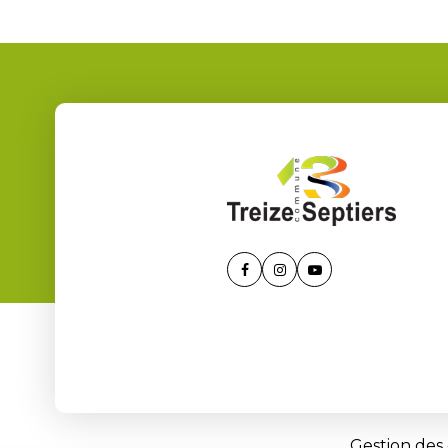
Lien
Lien
Lien
vers
vers
vers
le
le
la
compte
compte
chaîne
Facebook
Instagram
Youtube
Gestion des