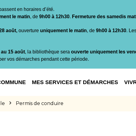
passent en horaires d’été.
ment le matin
, de
9h00 à 12h30
.
Fermeture des samedis mat
 28 août,
ouverture
uniquement le matin
, de
9h00 à 12h30
. Le
t au 15 août
, la bibliothèque sera
ouverte uniquement les ven
per vos démarches pendant cette période.
COMMUNE
MES SERVICES ET DÉMARCHES
VIV
le
Permis de conduire