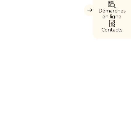
DIRE
Démarches
Masquer
les
en ligne
accès
directs
Contacts