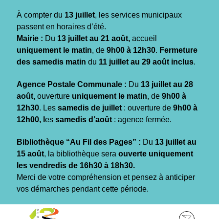
Gestion des traceurs
À compter du
13 juillet
, les services municipaux
passent en horaires d’été.
Mairie :
Du
13 juillet au 21 août,
accueil
uniquement le matin
, de
9h00 à 12h30
.
Fermeture
des samedis matin
du
11 juillet au 29 août inclus
.
Agence Postale Communale :
Du
13 juillet au 28
août,
ouverture
uniquement le matin
, de
9h00 à
12h30
. Les
samedis de juillet
: ouverture de
9h00 à
12h00, l
es
samedis d’août
: agence fermée.
Bibliothèque “Au Fil des Pages” :
Du
13 juillet au
15 août
, la bibliothèque sera
ouverte uniquement
les vendredis de 16h30 à 18h30.
Merci de votre compréhension et pensez à anticiper
vos démarches pendant cette période.
Aller
Aller
Aller