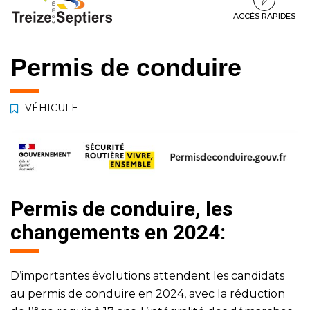
à
au
au
la
contenu
pied
ACCÈS RAPIDES
navigation
de
page
Permis de conduire
VÉHICULE
Permis de conduire, les
changements en 2024:
D’importantes évolutions attendent les candidats
au permis de conduire en 2024, avec la réduction