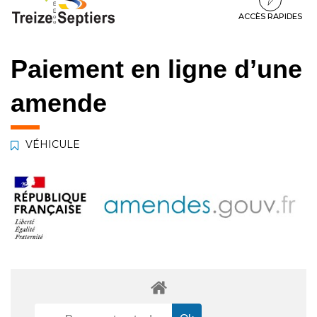
à
au
au
la
contenu
pied
ACCÈS RAPIDES
navigation
de
page
Paiement en ligne d’une
amende
VÉHICULE