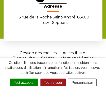
Adresse
16 rue de la Roche Saint-André, 85600
Treize-Septiers
Gestion des cookies
Accessibilité
Plan du site
Crédits
Mentions Légales
Ce site utilise des traceurs pour fonctionner et obtenir des
Site
statistiques d'utilisation afin améliorer l'utilisation, vous pouvez
réalisé
contrôler ceux que vous souhaitez activer.
par
Tout accepter
Tout refuser
Personnaliser
Inovagora
MENU
RECHERCHER
ACCESSIBILITÉ
(ouverture
dans
un
nouvel