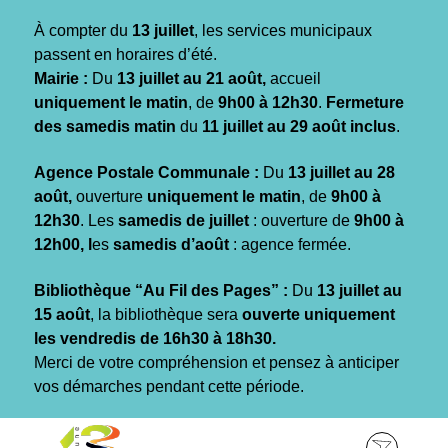
Gestion des traceurs
À compter du
13 juillet
, les services municipaux
passent en horaires d’été.
Mairie :
Du
13 juillet au 21 août,
accueil
uniquement le matin
, de
9h00 à 12h30
.
Fermeture
des samedis matin
du
11 juillet au 29 août inclus
.
Agence Postale Communale :
Du
13 juillet au 28
août,
ouverture
uniquement le matin
, de
9h00 à
12h30
. Les
samedis de juillet
: ouverture de
9h00 à
12h00, l
es
samedis d’août
: agence fermée.
Bibliothèque “Au Fil des Pages” :
Du
13 juillet au
15 août
, la bibliothèque sera
ouverte uniquement
les vendredis de 16h30 à 18h30.
Merci de votre compréhension et pensez à anticiper
vos démarches pendant cette période.
Aller
Aller
Aller