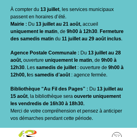
Gestion des traceurs
À compter du
13 juillet
, les services municipaux
passent en horaires d’été.
Mairie :
Du
13 juillet au 21 août,
accueil
uniquement le matin
, de
9h00 à 12h30
.
Fermeture
des samedis matin
du
11 juillet au 29 août inclus
.
Agence Postale Communale :
Du
13 juillet au 28
août,
ouverture
uniquement le matin
, de
9h00 à
12h30
. Les
samedis de juillet
: ouverture de
9h00 à
12h00, l
es
samedis d’août
: agence fermée.
Bibliothèque “Au Fil des Pages” :
Du
13 juillet au
15 août
, la bibliothèque sera
ouverte uniquement
les vendredis de 16h30 à 18h30.
Merci de votre compréhension et pensez à anticiper
vos démarches pendant cette période.
Aller
Aller
Aller