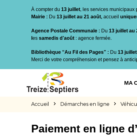
Gestion des traceurs
À compter du
13 juillet
, les services municipaux 
Mairie :
Du
13 juillet au 21 août,
accueil
unique
Agence Postale Communale :
Du
13 juillet au
l
es
samedis d’août
: agence fermée.
Bibliothèque “Au Fil des Pages” :
Du
13 juille
Merci de votre compréhension et pensez à antici
Aller
Aller
Aller
à
au
au
MA 
la
contenu
pied
navigation
de
page
Accueil
Démarches en ligne
Véhicu
Paiement en ligne 