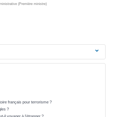
dministrative (Première ministre)
itoire français pour terrorisme ?
gles ?
-il voyager à l'étranger ?