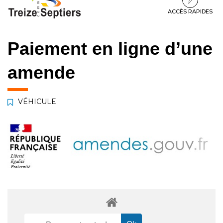
à
au
au
la
contenu
pied
ACCÈS RAPIDES
navigation
de
page
Paiement en ligne d’une
amende
VÉHICULE