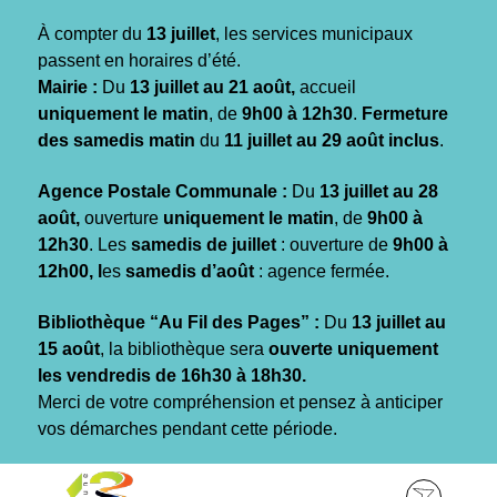
Gestion des traceurs
À compter du
13 juillet
, les services municipaux
passent en horaires d’été.
Mairie :
Du
13 juillet au 21 août,
accueil
uniquement le matin
, de
9h00 à 12h30
.
Fermeture
des samedis matin
du
11 juillet au 29 août inclus
.
Agence Postale Communale :
Du
13 juillet au 28
août,
ouverture
uniquement le matin
, de
9h00 à
12h30
. Les
samedis de juillet
: ouverture de
9h00 à
12h00, l
es
samedis d’août
: agence fermée.
Bibliothèque “Au Fil des Pages” :
Du
13 juillet au
15 août
, la bibliothèque sera
ouverte uniquement
les vendredis de 16h30 à 18h30.
Merci de votre compréhension et pensez à anticiper
vos démarches pendant cette période.
Aller
Aller
Aller