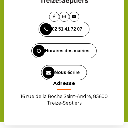
Lien
Lien
Lien
vers
vers
vers
02 51 41 72 07
le
le
la
compte
compte
chaîne
Facebook
Instagram
Youtube
Horaires des mairies
Nous écrire
Adresse
16 rue de la Roche Saint-André, 85600
Treize-Septiers