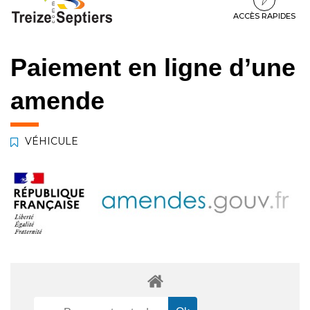
à
au
au
la
contenu
pied
ACCÈS RAPIDES
navigation
de
page
Paiement en ligne d’une
amende
VÉHICULE