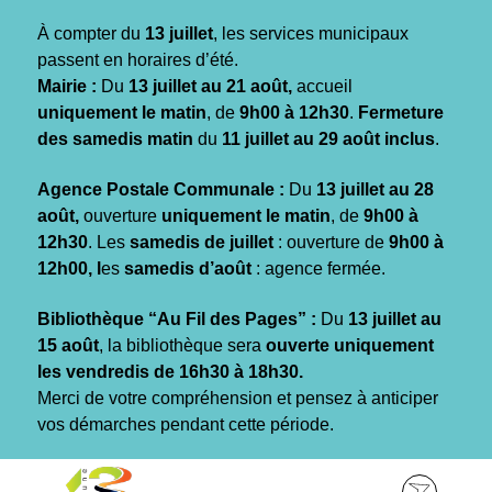
Gestion des traceurs
À compter du
13 juillet
, les services municipaux
passent en horaires d’été.
Mairie :
Du
13 juillet au 21 août,
accueil
uniquement le matin
, de
9h00 à 12h30
.
Fermeture
des samedis matin
du
11 juillet au 29 août inclus
.
Agence Postale Communale :
Du
13 juillet au 28
août,
ouverture
uniquement le matin
, de
9h00 à
12h30
. Les
samedis de juillet
: ouverture de
9h00 à
12h00, l
es
samedis d’août
: agence fermée.
Bibliothèque “Au Fil des Pages” :
Du
13 juillet au
15 août
, la bibliothèque sera
ouverte uniquement
les vendredis de 16h30 à 18h30.
Merci de votre compréhension et pensez à anticiper
vos démarches pendant cette période.
Aller
Aller
Aller