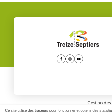
Lien
Lien
Lien
vers
vers
vers
le
le
la
compte
compte
chaîne
Facebook
Instagram
Youtube
Gestion des
Ce site utilise des traceurs pour fonctionner et obtenir des statisti