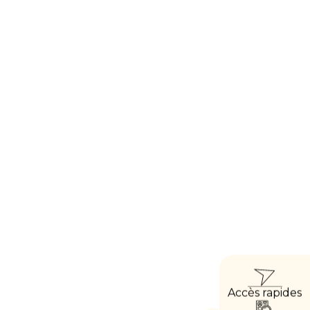
ACC
Accès rapides
DIRE