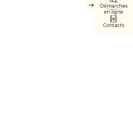
Démarches
Masquer
les
en ligne
accès
directs
Contacts