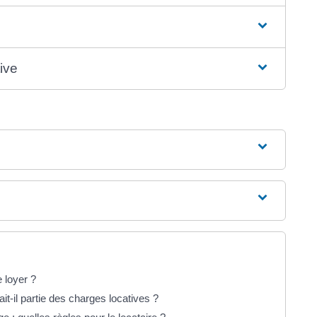
tive
e loyer ?
it-il partie des charges locatives ?