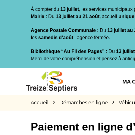
Gestion des traceurs
À compter du
13 juillet
, les services municipaux 
Mairie :
Du
13 juillet au 21 août,
accueil
unique
Agence Postale Communale :
Du
13 juillet au
l
es
samedis d’août
: agence fermée.
Bibliothèque “Au Fil des Pages” :
Du
13 juille
Merci de votre compréhension et pensez à antici
Aller
Aller
Aller
à
au
au
MA 
la
contenu
pied
navigation
de
page
Accueil
Démarches en ligne
Véhicu
Paiement en ligne 