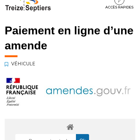
à
au
au
la
contenu
pied
ACCÈS RAPIDES
navigation
de
page
Paiement en ligne d’une
amende
VÉHICULE