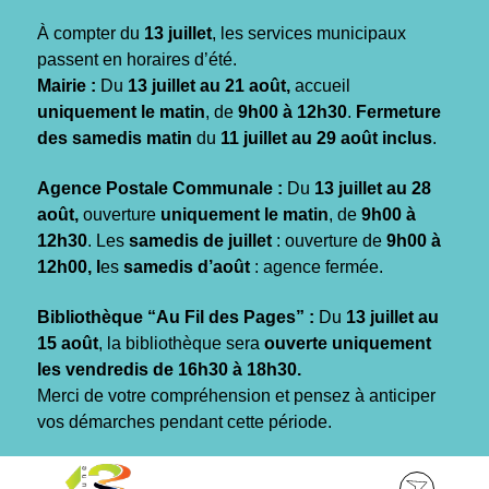
Gestion des traceurs
À compter du
13 juillet
, les services municipaux
passent en horaires d’été.
Mairie :
Du
13 juillet au 21 août,
accueil
uniquement le matin
, de
9h00 à 12h30
.
Fermeture
des samedis matin
du
11 juillet au 29 août inclus
.
Agence Postale Communale :
Du
13 juillet au 28
août,
ouverture
uniquement le matin
, de
9h00 à
12h30
. Les
samedis de juillet
: ouverture de
9h00 à
12h00, l
es
samedis d’août
: agence fermée.
Bibliothèque “Au Fil des Pages” :
Du
13 juillet au
15 août
, la bibliothèque sera
ouverte uniquement
les vendredis de 16h30 à 18h30.
Merci de votre compréhension et pensez à anticiper
vos démarches pendant cette période.
Aller
Aller
Aller