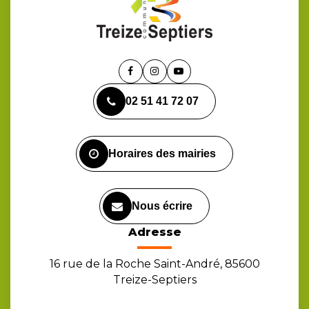
Lien
Lien
Lien
vers
vers
vers
02 51 41 72 07
le
le
la
compte
compte
chaîne
Facebook
Instagram
Youtube
Horaires des mairies
Nous écrire
Adresse
16 rue de la Roche Saint-André, 85600
Treize-Septiers