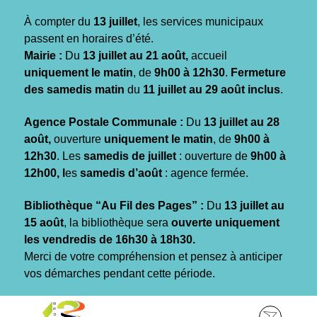
Gestion des traceurs
À compter du
13 juillet
, les services municipaux
passent en horaires d’été.
Mairie :
Du
13 juillet au 21 août,
accueil
uniquement le matin
, de
9h00 à 12h30
.
Fermeture
des samedis matin
du
11 juillet au 29 août inclus
.
Agence Postale Communale :
Du
13 juillet au 28
août,
ouverture
uniquement le matin
, de
9h00 à
12h30
. Les
samedis de juillet
: ouverture de
9h00 à
12h00, l
es
samedis d’août
: agence fermée.
Bibliothèque “Au Fil des Pages” :
Du
13 juillet au
15 août
, la bibliothèque sera
ouverte uniquement
les vendredis de 16h30 à 18h30.
Merci de votre compréhension et pensez à anticiper
vos démarches pendant cette période.
Aller
Aller
Aller