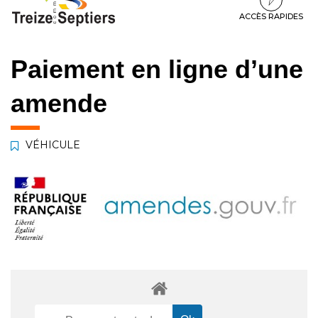
à
au
au
la
contenu
pied
ACCÈS RAPIDES
navigation
de
page
Paiement en ligne d’une
amende
VÉHICULE