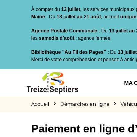
Gestion des traceurs
À compter du
13 juillet
, les services municipaux 
Mairie :
Du
13 juillet au 21 août,
accueil
unique
Agence Postale Communale :
Du
13 juillet au
l
es
samedis d’août
: agence fermée.
Bibliothèque “Au Fil des Pages” :
Du
13 juille
Merci de votre compréhension et pensez à antici
Aller
Aller
Aller
à
au
au
MA 
la
contenu
pied
navigation
de
page
Accueil
Démarches en ligne
Véhicu
Paiement en ligne 