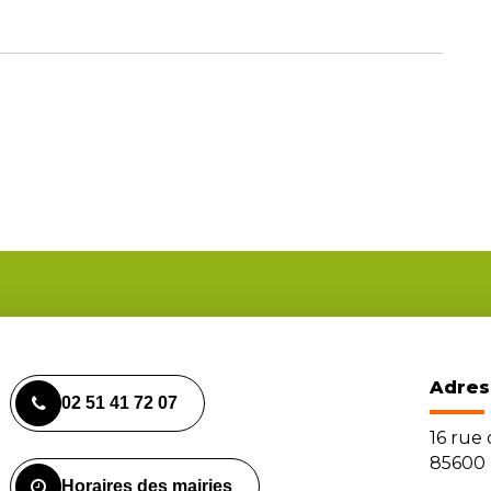
Adres
02 51 41 72 07
16 rue
85600 
Horaires des mairies