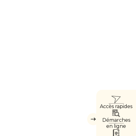
ACC
Accès rapides
DIRE
Démarches
Masquer
les
en ligne
accès
directs