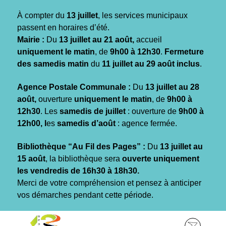
Gestion des traceurs
À compter du
13 juillet
, les services municipaux
passent en horaires d’été.
Mairie :
Du
13 juillet au 21 août,
accueil
uniquement le matin
, de
9h00 à 12h30
.
Fermeture
des samedis matin
du
11 juillet au 29 août inclus
.
Agence Postale Communale :
Du
13 juillet au 28
août,
ouverture
uniquement le matin
, de
9h00 à
12h30
. Les
samedis de juillet
: ouverture de
9h00 à
12h00, l
es
samedis d’août
: agence fermée.
Bibliothèque “Au Fil des Pages” :
Du
13 juillet au
15 août
, la bibliothèque sera
ouverte uniquement
les vendredis de 16h30 à 18h30.
Merci de votre compréhension et pensez à anticiper
vos démarches pendant cette période.
Aller
Aller
Aller