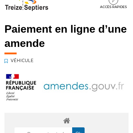
à
au
au
la
contenu
pied
ACCÈS RAPIDES
navigation
de
page
Paiement en ligne d’une
amende
VÉHICULE