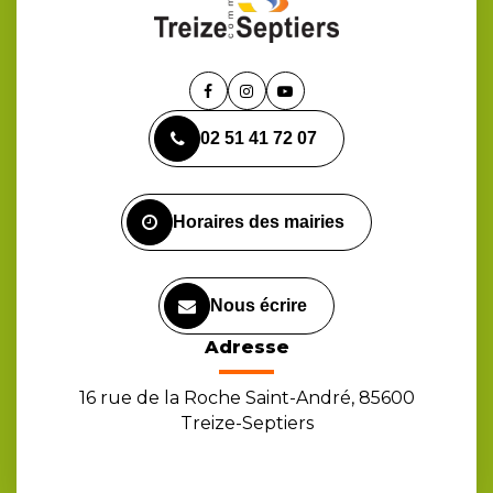
Lien
Lien
Lien
vers
vers
vers
02 51 41 72 07
le
le
la
compte
compte
chaîne
Facebook
Instagram
Youtube
Horaires des mairies
Nous écrire
Adresse
16 rue de la Roche Saint-André, 85600
Treize-Septiers