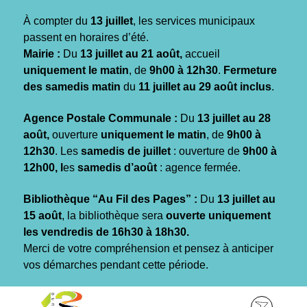
Gestion des traceurs
À compter du
13 juillet
, les services municipaux
passent en horaires d’été.
Mairie :
Du
13 juillet au 21 août,
accueil
uniquement le matin
, de
9h00 à 12h30
.
Fermeture
des samedis matin
du
11 juillet au 29 août inclus
.
Agence Postale Communale :
Du
13 juillet au 28
août,
ouverture
uniquement le matin
, de
9h00 à
12h30
. Les
samedis de juillet
: ouverture de
9h00 à
12h00, l
es
samedis d’août
: agence fermée.
Bibliothèque “Au Fil des Pages” :
Du
13 juillet au
15 août
, la bibliothèque sera
ouverte uniquement
les vendredis de 16h30 à 18h30.
Merci de votre compréhension et pensez à anticiper
vos démarches pendant cette période.
Aller
Aller
Aller