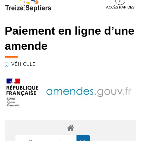
à
au
au
la
contenu
pied
ACCÈS RAPIDES
navigation
de
page
Paiement en ligne d’une
amende
VÉHICULE