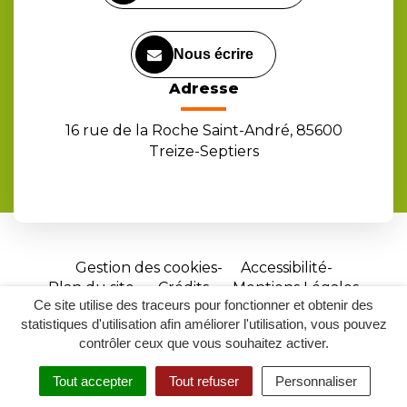
Nous écrire
Adresse
16 rue de la Roche Saint-André, 85600
Treize-Septiers
Gestion des cookies
Accessibilité
Plan du site
Crédits
Mentions Légales
Ce site utilise des traceurs pour fonctionner et obtenir des
Site
statistiques d'utilisation afin améliorer l'utilisation, vous pouvez
réalisé
contrôler ceux que vous souhaitez activer.
par
Tout accepter
Tout refuser
Personnaliser
Inovagora
MENU
RECHERCHER
ACCESSIBILITÉ
(ouverture