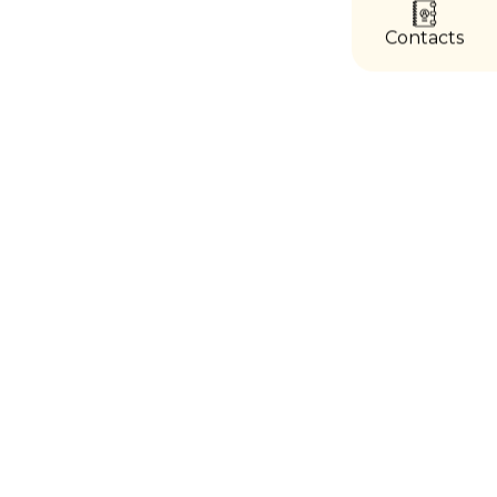
directs
Contacts