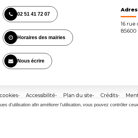
Adres
02 51 41 72 07
16 rue
85600 
Horaires des mairies
Nous écrire
 cookies
Accessibilité
Plan du site
Crédits
Ment
ques d'utilisation afin améliorer l'utilisation, vous pouvez contrôler ceu
Site
réalisé
par
Inovagora
(ouverture