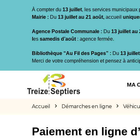
Gestion des traceurs
À compter du
13 juillet
, les services municipaux 
Mairie :
Du
13 juillet au 21 août,
accueil
unique
Agence Postale Communale :
Du
13 juillet au
l
es
samedis d’août
: agence fermée.
Bibliothèque “Au Fil des Pages” :
Du
13 juille
Merci de votre compréhension et pensez à antici
Aller
Aller
Aller
à
au
au
MA 
la
contenu
pied
navigation
de
page
Accueil
Démarches en ligne
Véhicu
Paiement en ligne 