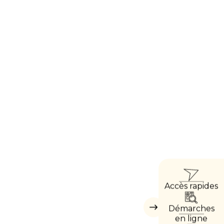
ACC
Accès rapides
DIRE
Démarches
Masquer
les
en ligne
accès