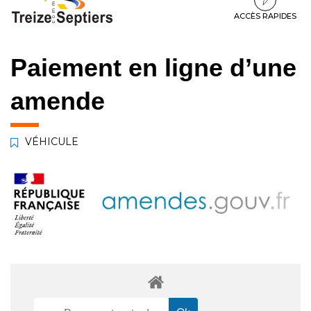
à
au
au
la
contenu
pied
ACCÈS RAPIDES
navigation
de
page
Paiement en ligne d’une
amende
VÉHICULE