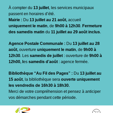
Gestion des traceurs
À compter du
13 juillet
, les services municipaux
passent en horaires d’été.
Mairie :
Du
13 juillet au 21 août,
accueil
uniquement le matin
, de
9h00 à 12h30
.
Fermeture
des samedis matin
du
11 juillet au 29 août inclus
.
Agence Postale Communale :
Du
13 juillet au 28
août,
ouverture
uniquement le matin
, de
9h00 à
12h30
. Les
samedis de juillet
: ouverture de
9h00 à
12h00, l
es
samedis d’août
: agence fermée.
Bibliothèque “Au Fil des Pages” :
Du
13 juillet au
15 août
, la bibliothèque sera
ouverte uniquement
les vendredis de 16h30 à 18h30.
Merci de votre compréhension et pensez à anticiper
vos démarches pendant cette période.
Aller
Aller
Aller