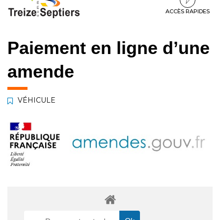
à
au
au
la
contenu
pied
ACCÈS RAPIDES
navigation
de
page
Paiement en ligne d’une
amende
VÉHICULE