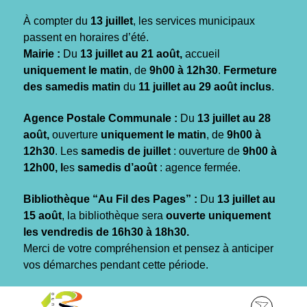
Gestion des traceurs
À compter du
13 juillet
, les services municipaux
passent en horaires d’été.
Mairie :
Du
13 juillet au 21 août,
accueil
uniquement le matin
, de
9h00 à 12h30
.
Fermeture
des samedis matin
du
11 juillet au 29 août inclus
.
Agence Postale Communale :
Du
13 juillet au 28
août,
ouverture
uniquement le matin
, de
9h00 à
12h30
. Les
samedis de juillet
: ouverture de
9h00 à
12h00, l
es
samedis d’août
: agence fermée.
Bibliothèque “Au Fil des Pages” :
Du
13 juillet au
15 août
, la bibliothèque sera
ouverte uniquement
les vendredis de 16h30 à 18h30.
Merci de votre compréhension et pensez à anticiper
vos démarches pendant cette période.
Aller
Aller
Aller