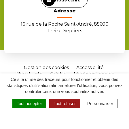
Adresse
16 rue de la Roche Saint-André, 85600
Treize-Septiers
Gestion des cookies
Accessibilité
Plan du site
Crédits
Mentions Légales
Ce site utilise des traceurs pour fonctionner et obtenir des
Site
statistiques d'utilisation afin améliorer l'utilisation, vous pouvez
réalisé
contrôler ceux que vous souhaitez activer.
par
Tout accepter
Tout refuser
Personnaliser
Inovagora
MENU
RECHERCHER
ACCESSIBILITÉ
(ouverture
dans
un