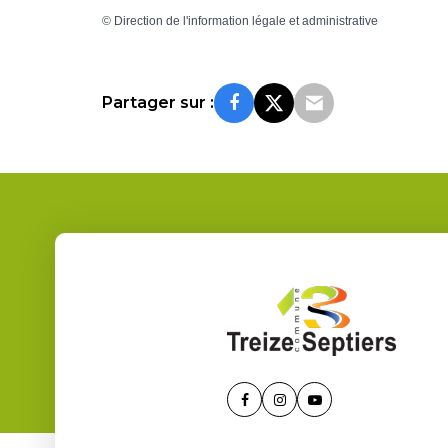
©
Direction de l'information légale et administrative
Partager sur :
Lien
Lien
Lien
vers
vers
vers