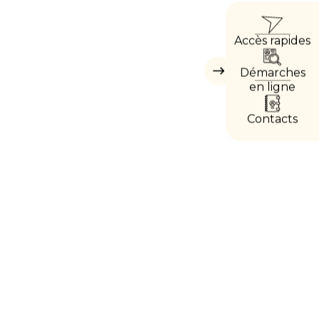
ACC
Accès rapides
DIRE
Démarches
Masquer
les
en ligne
accès
directs
Contacts