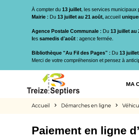
Gestion des traceurs
À compter du
13 juillet
, les services municipaux 
Mairie :
Du
13 juillet au 21 août,
accueil
unique
Agence Postale Communale :
Du
13 juillet au
l
es
samedis d’août
: agence fermée.
Bibliothèque “Au Fil des Pages” :
Du
13 juille
Merci de votre compréhension et pensez à antici
Aller
Aller
Aller
à
au
au
MA 
la
contenu
pied
navigation
de
page
Accueil
Démarches en ligne
Véhicu
Paiement en ligne 