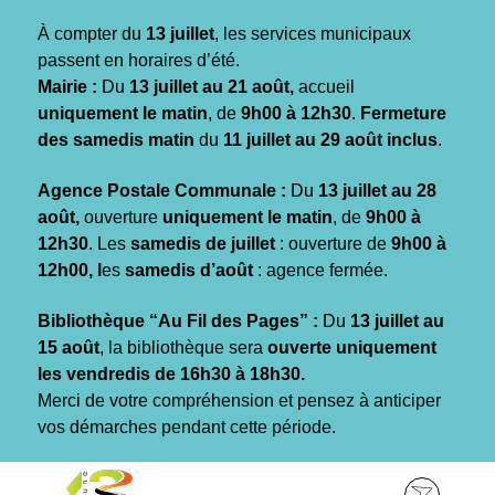
Gestion des traceurs
À compter du
13 juillet
, les services municipaux
passent en horaires d’été.
Mairie :
Du
13 juillet au 21 août,
accueil
uniquement le matin
, de
9h00 à 12h30
.
Fermeture
des samedis matin
du
11 juillet au 29 août inclus
.
Agence Postale Communale :
Du
13 juillet au 28
août,
ouverture
uniquement le matin
, de
9h00 à
12h30
. Les
samedis de juillet
: ouverture de
9h00 à
12h00, l
es
samedis d’août
: agence fermée.
Bibliothèque “Au Fil des Pages” :
Du
13 juillet au
15 août
, la bibliothèque sera
ouverte uniquement
les vendredis de 16h30 à 18h30.
Merci de votre compréhension et pensez à anticiper
vos démarches pendant cette période.
Aller
Aller
Aller