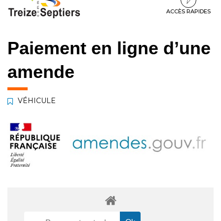
à
au
au
la
contenu
pied
ACCÈS RAPIDES
navigation
de
page
Paiement en ligne d’une
amende
VÉHICULE