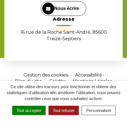
Nous écrire
Adresse
16 rue de la Roche Saint-André, 85600
Treize-Septiers
Gestion des cookies
Accessibilité
Plan du site
Crédits
Mentions Légales
Ce site utilise des traceurs pour fonctionner et obtenir des
Site
statistiques d'utilisation afin améliorer l'utilisation, vous pouvez
réalisé
contrôler ceux que vous souhaitez activer.
par
Tout accepter
Tout refuser
Personnaliser
Inovagora
MENU
RECHERCHER
ACCESSIBILITÉ
(ouverture
dans