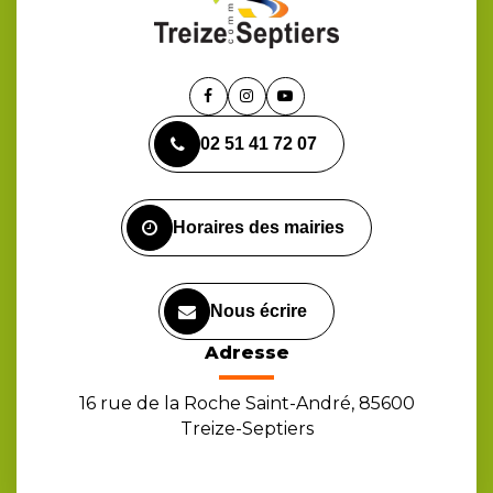
Lien
Lien
Lien
vers
vers
vers
02 51 41 72 07
le
le
la
compte
compte
chaîne
Facebook
Instagram
Youtube
Horaires des mairies
Nous écrire
Adresse
16 rue de la Roche Saint-André, 85600
Treize-Septiers