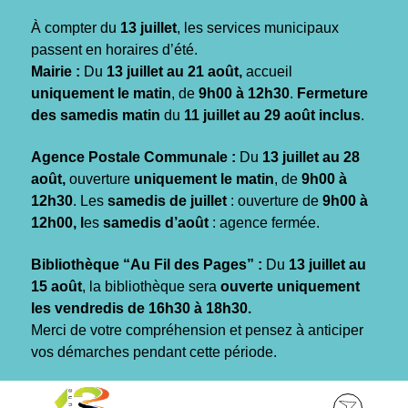
Gestion des traceurs
À compter du
13 juillet
, les services municipaux
passent en horaires d’été.
Mairie :
Du
13 juillet au 21 août,
accueil
uniquement le matin
, de
9h00 à 12h30
.
Fermeture
des samedis matin
du
11 juillet au 29 août inclus
.
Agence Postale Communale :
Du
13 juillet au 28
août,
ouverture
uniquement le matin
, de
9h00 à
12h30
. Les
samedis de juillet
: ouverture de
9h00 à
12h00, l
es
samedis d’août
: agence fermée.
Bibliothèque “Au Fil des Pages” :
Du
13 juillet au
15 août
, la bibliothèque sera
ouverte uniquement
les vendredis de 16h30 à 18h30.
Merci de votre compréhension et pensez à anticiper
vos démarches pendant cette période.
Aller
Aller
Aller