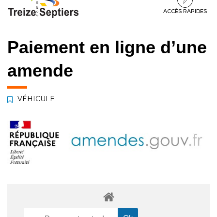
à
au
au
la
contenu
pied
ACCÈS RAPIDES
navigation
de
page
Paiement en ligne d’une
amende
VÉHICULE