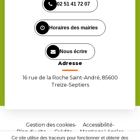
02 51 41 72 07
le
le
la
compte
compte
chaîne
Facebook
Instagram
Youtube
Horaires des mairies
Nous écrire
Adresse
16 rue de la Roche Saint-André, 85600
Treize-Septiers
Gestion des cookies
Accessibilité
Plan du site
Crédits
Mentions Légales
Ce site utilise des traceurs pour fonctionner et obtenir des