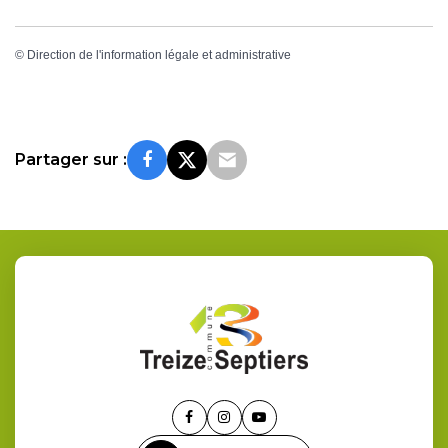
©
Direction de l'information légale et administrative
Partager sur :
Lien
Lien
Lien
vers
vers
vers