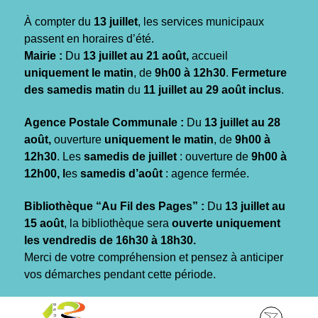
Gestion des traceurs
À compter du
13 juillet
, les services municipaux
passent en horaires d’été.
Mairie :
Du
13 juillet au 21 août,
accueil
uniquement le matin
, de
9h00 à 12h30
.
Fermeture
des samedis matin
du
11 juillet au 29 août inclus
.
Agence Postale Communale :
Du
13 juillet au 28
août,
ouverture
uniquement le matin
, de
9h00 à
12h30
. Les
samedis de juillet
: ouverture de
9h00 à
12h00, l
es
samedis d’août
: agence fermée.
Bibliothèque “Au Fil des Pages” :
Du
13 juillet au
15 août
, la bibliothèque sera
ouverte uniquement
les vendredis de 16h30 à 18h30.
Merci de votre compréhension et pensez à anticiper
vos démarches pendant cette période.
Aller
Aller
Aller