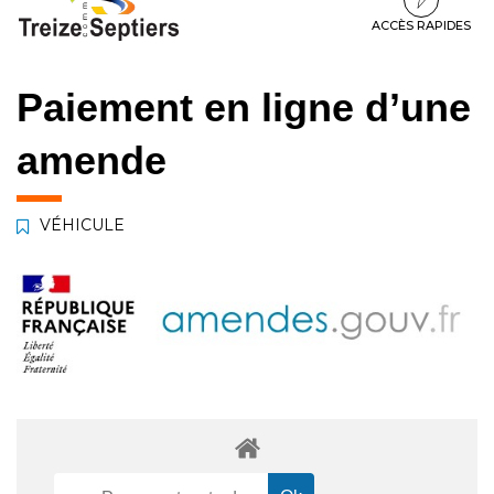
à
au
au
la
contenu
pied
ACCÈS RAPIDES
navigation
de
page
Paiement en ligne d’une
amende
VÉHICULE